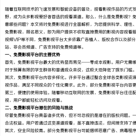
随着互联网技术的飞速发展和智能设备的普及，观看影视作品的方式
野，成为众多影视爱好者首选的观看渠道。那么，什么是免费影视？
意哪些问题？本文将对免费影视进行全面解析，为您提供科学、理性
免费影视，顾名思义，即为用户提供不收取直接费用的影视内容观看服务的
海
视频VIP等不同，免费影视平台大多依靠广告植入、版权合作以及部
站、非会员频道、广告支持的免费频道等。
一、免费影视平台的主要优势
首先，免费影视平台最大的优势显而易见——零成本观影。用户无需
对于预算有限的学生群体和普通观众来说，这极大地降低了娱乐门槛
其次，免费影视平台内容多样化。许多平台通过整合全球各类影视资
视作品，满足不同观众的个性化需求。此外，部分免费影视平台内容
第三，便捷的使用体验。随着移动互联网的发展，免费影视平台往往
新
视，用户都能轻松访问及观看。
二、免费影视平台潜在的风险与挑战
尽管免费影视平台具备诸多优势，但不可忽视的是潜在的版权问题。
合法权益。用户若通过这类渠道观看，虽不直接违法，但间接支持了
其次，安全风险较高。部分免费影视平台可能捆绑恶意广告、病毒程