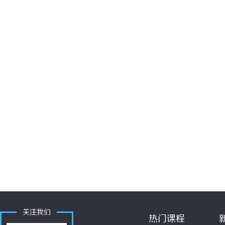
关注我们
热门课程