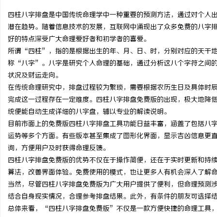
四柱八字排盘是中国传统命理学中一种重要的预测方法，通过对个人
潜在趋势。随着信息技术的发展，互联网中涌现出了众多免费的八字
好的特点深受广大命理爱好者和初学者的喜爱。
所谓“四柱”，指的是根据出生的年、月、日、时，分别对应的天干
海
称“八字”。八字是研究个人命理的基础，通过分析这八个字符之间
状况及财运走向。
在传统命理研究中，排盘过程较为繁琐，需要根据农历生日及具体时
完成这一过程存在一定难度。四柱八字排盘免费版的出现，极大地降
统便能自动生成详细的八字盘，辅以专业的解读说明。
目前市面上的免费版四柱八字排盘工具功能日益丰富，涵盖了包括八
运势等多个方面。有些版本甚至集成了图形化界面，显示吉凶信息更
询，方便用户及时获得命理反馈。
新
四柱八字排盘免费版的优势不仅在于操作简便，还在于实时更新和持
算法，改善界面体验。免费使用的模式，也让更多人有机会深入了解
当然，尽管四柱八字排盘免费版为广大用户提供了便利，但命理预测
结合自身现实情况，合理参考排盘结果。此外，有条件的朋友可选择
总体来看，“四柱八字排盘免费版”不仅是一款方便快捷的命理工具