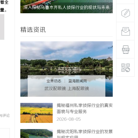
着全
深入探秘乌鲁木齐私人侦探行业的现状与未来
揭秘成都私
量。
发展趋势
精选资讯
业界动态
|
蓝海新闻网
武汉配眼镜 上海配眼镜
揭秘福州私家侦探行业的真实
面貌与专业服务
与评论
2026-08-05
揭秘沈阳私家侦探行业的发展