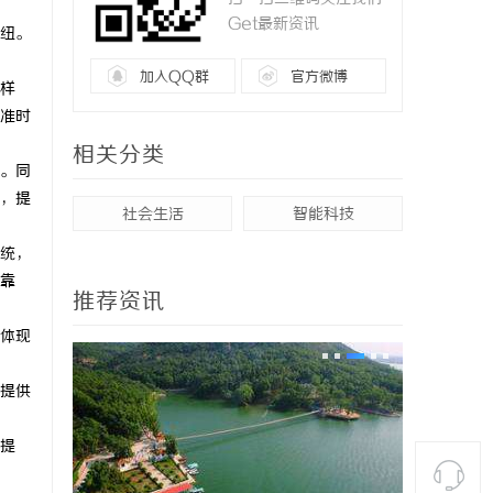
Get最新资讯
纽。
加入QQ群
官方微博
样
准时
相关分类
。同
，提
社会生活
智能科技
统，
靠
推荐资讯
体现
提供
提