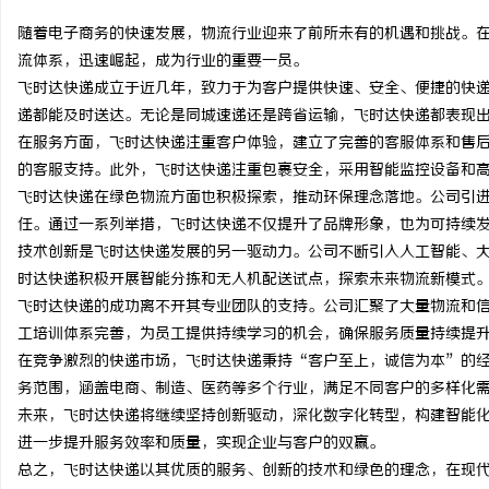
随着电子商务的快速发展，物流行业迎来了前所未有的机遇和挑战。
流体系，迅速崛起，成为行业的重要一员。
飞时达快递成立于近几年，致力于为客户提供快速、安全、便捷的快
递都能及时送达。无论是同城速递还是跨省运输，飞时达快递都表现
海
在服务方面，飞时达快递注重客户体验，建立了完善的客服体系和售
的客服支持。此外，飞时达快递注重包裹安全，采用智能监控设备和
飞时达快递在绿色物流方面也积极探索，推动环保理念落地。公司引
任。通过一系列举措，飞时达快递不仅提升了品牌形象，也为可持续
技术创新是飞时达快递发展的另一驱动力。公司不断引入人工智能、
时达快递积极开展智能分拣和无人机配送试点，探索未来物流新模式
飞时达快递的成功离不开其专业团队的支持。公司汇聚了大量物流和
工培训体系完善，为员工提供持续学习的机会，确保服务质量持续提
新
在竞争激烈的快递市场，飞时达快递秉持“客户至上，诚信为本”的
务范围，涵盖电商、制造、医药等多个行业，满足不同客户的多样化
未来，飞时达快递将继续坚持创新驱动，深化数字化转型，构建智能
进一步提升服务效率和质量，实现企业与客户的双赢。
总之，飞时达快递以其优质的服务、创新的技术和绿色的理念，在现