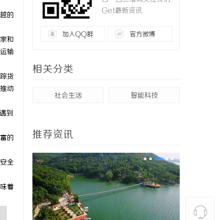
Get最新资讯
越的
加入QQ群
官方微博
家和
运输
相关分类
踪货
推动
社会生活
智能科技
遇到
推荐资讯
富的
安全
味着