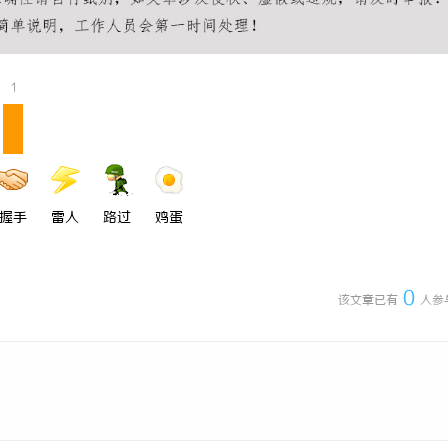
州私家侦探：专业服务与实用指南
武汉配眼镜 上海配眼镜
1
握手
雷人
路过
鸡蛋
0
该文章已有
人参