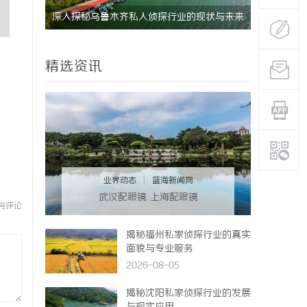
深入探秘乌鲁木齐私人侦探行业的现状与未来
揭秘成都私
发展趋势
精选资讯
业界动态
|
蓝海新闻网
武汉配眼镜 上海配眼镜
与评论
揭秘福州私家侦探行业的真实
面貌与专业服务
2026-08-05
揭秘沈阳私家侦探行业的发展