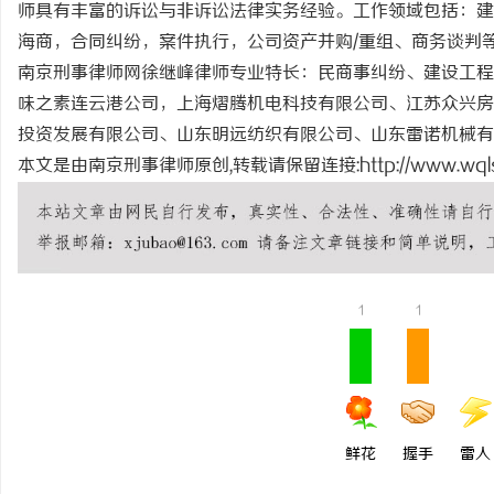
师具有丰富的诉讼与非诉讼法律实务经验。工作领域包括：建
开店最怕“搜不到”为什么隔壁店铺没花钱，
安徽刑事辩护律师：为您
海商，合同纠纷，案件执行，公司资产并购/重组、商务谈判
ai却天天给他免费派单？
南京刑事律师网徐继峰律师专业特长：民商事纠纷、建设工程
闻
味之素连云港公司，上海熠腾机电科技有限公司、江苏众兴房
投资发展有限公司、山东明远纺织有限公司、山东雷诺机械
本文是由南京刑事律师原创,转载请保留连接:
http://www.wql
网
1
1
鲜花
握手
雷人