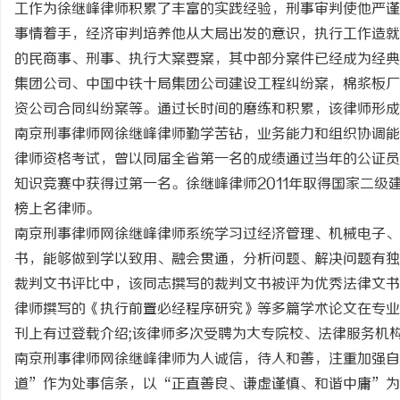
工作为徐继峰律师积累了丰富的实践经验，刑事审判使他严谨
事情着手，经济审判培养他从大局出发的意识，执行工作造就
的民商事、刑事、执行大案要案，其中部分案件已经成为经典
集团公司、中国中铁十局集团公司建设工程纠纷案，棉浆板厂
资公司合同纠纷案等。通过长时间的磨练和积累，该律师形成
海
南京刑事律师网徐继峰律师勤学苦钻，业务能力和组织协调能
律师资格考试，曾以同届全省第一名的成绩通过当年的公证员
知识竞赛中获得过第一名。徐继峰律师2011年取得国家二级
榜上名律师。
南京刑事律师网徐继峰律师系统学习过经济管理、机械电子、
书，能够做到学以致用、融会贯通，分析问题、解决问题有独
裁判文书评比中，该同志撰写的裁判文书被评为优秀法律文书
新
律师撰写的《执行前置必经程序研究》等多篇学术论文在专业
刊上有过登载介绍;该律师多次受聘为大专院校、法律服务机
南京刑事律师网徐继峰律师为人诚信，待人和善，注重加强
道”作为处事信条，以“正直善良、谦虚谨慎、和谐中庸”为