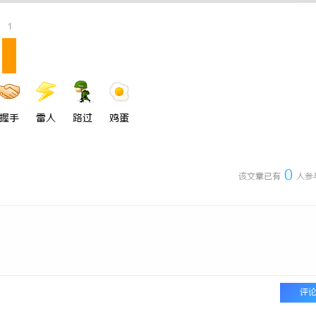
 上海配眼镜
深度解析新明珠岩板官网：打造高品
1
业标杆平台
握手
雷人
路过
鸡蛋
0
该文章已有
人参
评