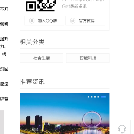
Get最新资讯
不开
加入QQ群
官方微博
调研
提升
相关分类
力。
、线
社会生活
智能科技
资回
推荐资讯
应速
牌营