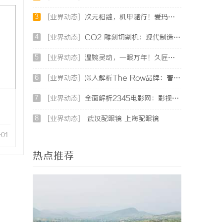
3
[业界动态]
次元相融，机甲随行！爱玛黑翼S360电竞版焕新登场
4
[业界动态]
CO2 雕刻切割机：现代制造业的变革者
5
[业界动态]
温婉灵动，一眼万年！久匠量身定制的眉眼唇，才是你整张脸的点睛之笔！淡颜系女生的气质加分项
6
[业界动态]
深入解析The Row品牌：奢华时尚的典范与设计哲学
7
[业界动态]
全面解析2345电影网：影视资源的海量宝库与观影新体验
8
[业界动态]
武汉配眼镜 上海配眼镜
-01
热点推荐