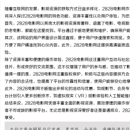
随着互联网的发展，影视资源的获取方式日益多样化，2828电影网
将深入探讨2828电影网的特色功能、资源丰富性以及用户体验，为
首先，2828电影网以其庞大的影视资源库著称，涵盖了电影、电视
的老电影，都能在这里找到。平台通过不断地更新和维护，确保用户
海
其次，该网站的用户界面设计简洁直观，便于用户快速搜索和浏览。
方便了用户精准找到心仪内容。此外，2828电影网还提供高清画质
验。
除了资源丰富和便捷的操作体验，2828电影网还注重用户互动与社
佳片，形成良好的交流氛围。这不仅增强了用户的参与感，也推动了
值得一提的是，2828电影网注重版权保护，积极与正版内容提供方
了内容的合法性，也提高了平台的可靠性和信誉，使用户能够安心地
此外，2828电影网不断推出多样化的活动与优惠，如观影节、会员
新
台计划引入更多创新技术，如虚拟现实（VR）观影体验和人工智能推
总结来说，2828电影网凭借丰富全面的影视资源、高效便捷的操作
者不可或缺的影视平台。无论您是影视资深爱好者还是普通观众，28
享受。