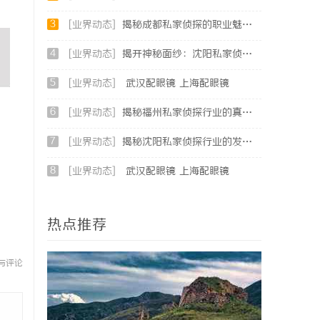
3
[业界动态]
揭秘成都私家侦探的职业魅力与现实挑战
4
[业界动态]
揭开神秘面纱：沈阳私家侦探行业的现状与发展
5
[业界动态]
武汉配眼镜 上海配眼镜
6
[业界动态]
揭秘福州私家侦探行业的真实面貌与专业服务
7
[业界动态]
揭秘沈阳私家侦探行业的发展与现实应用
8
[业界动态]
武汉配眼镜 上海配眼镜
热点推荐
与评论