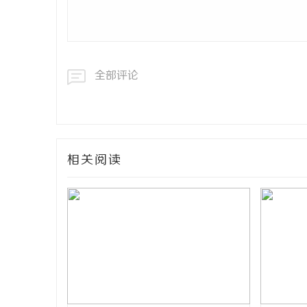
全部评论
相关阅读