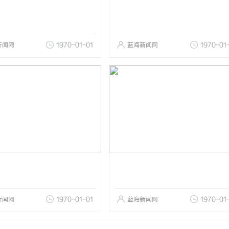
新闻网
1970-01-01
蓝海新闻网
1970-01
新闻网
1970-01-01
蓝海新闻网
1970-01