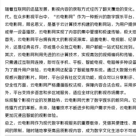
随着互联网的迅猛发展，影视内容的获取方式经历了翻天覆地的变化
代。在众多影视平台中，“云电影网”作为一种新兴的数字娱乐平台
云电影网，顾名思义，是基于云计算技术构建的电影网站，为用户提
或单一设备播放，云电影网实现了内容的集中管理和极速传输，极大
海
首先，云电影网平台拥有庞大的影视资源库，涵盖电影、电视剧、纪
片，还是经典名作，亦或是小众独立电影，用户都能一站式轻松找到
其次，云电影网利用先进的云计算技术，实现高效的视频编码和传输，
只需通过互联网连接，即可在手机、平板、智能电视、电脑等多种设
为了提升用户体验，云电影网还配备了智能推荐系统。通过大数据分
现感兴趣的影片。同时，平台设有社区交流功能，观众可以分享影评
安全性方面，云电影网严格遵循版权法规，保障内容合法合规。采用
外，平台支持多语言和多区域服务，适应全球化的影视市场需求。
新
纵观整个影视行业的发展趋势，云电影网代表了数字娱乐的新风向。
传播方式的革新。未来，随着技术不断进步和用户需求升级，云电影网有
更加沉浸且智能的观影体验。
总之，云电影网作为现代数字影视服务的重要载体，凭借其便捷性、
间的限制，随时随地享受高品质影视内容，成为数字文化生活中不可