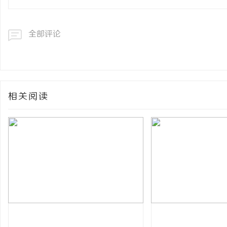
全部评论
相关阅读