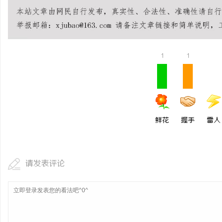
全面解析槟榔代理业务的
闻
1
1
鲜花
握手
雷人
网
请发表评论