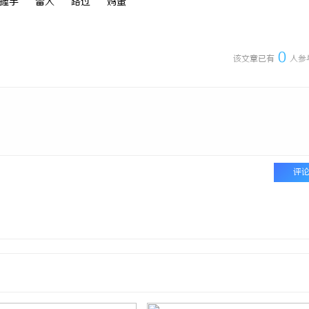
握手
雷人
路过
鸡蛋
0
该文章已有
人参
评