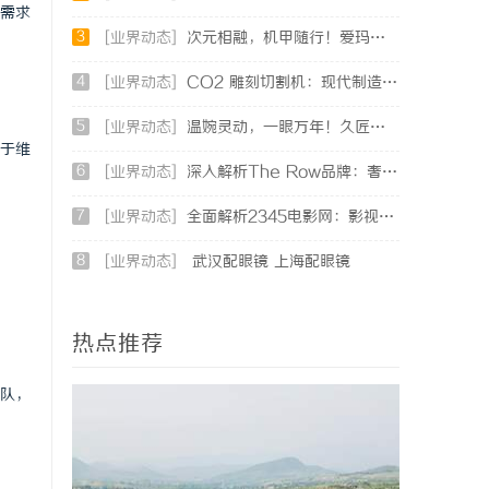
需求
3
[业界动态]
次元相融，机甲随行！爱玛黑翼S360电竞版焕新登场
4
[业界动态]
CO2 雕刻切割机：现代制造业的变革者
5
[业界动态]
温婉灵动，一眼万年！久匠量身定制的眉眼唇，才是你整张脸的点睛之笔！淡颜系女生的气质加分项
于维
6
[业界动态]
深入解析The Row品牌：奢华时尚的典范与设计哲学
7
[业界动态]
全面解析2345电影网：影视资源的海量宝库与观影新体验
8
[业界动态]
武汉配眼镜 上海配眼镜
热点推荐
队，