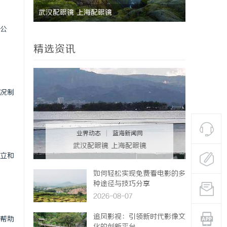
武汉配眼镜 上海配眼镜
深度解析新明珠岩板官
公
业标杆平台
精选资讯
况制
业界动态
|
蓝海新闻网
武汉配眼镜 上海配眼镜
立和
如何轻松实现免费看电影的多
种途径与技巧分享
2026-08-07
追风影视：引领新时代影像文
帮助