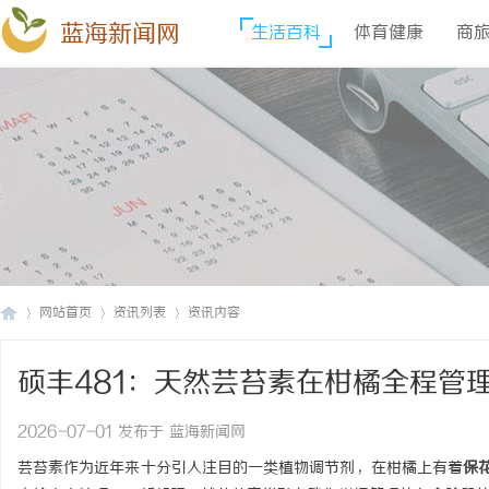
蓝海新闻网
生活百科
体育健康
商
网站首页
资讯列表
资讯内容
硕丰481：天然芸苔素在柑橘全程管
蓝
›
›
›
2026-07-01 发布于 蓝海新闻网
芸苔素作为近年来十分引人注目的一类植物调节剂，在柑橘上有着
保