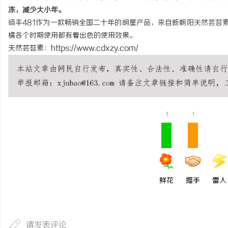
冻，减少大小年。
商标交易：资金监管，过户有保障
虫草品牌哪个靠谱？虫草
硕丰481作为一款畅销全国二十年的明星产品，来自新朝阳天然芸苔
虫草品牌哪个用户评价高
橘各个时期使用都有着出色的使用效果。
闻
天然芸苔素
：
https://www.cdxzy.com/
硬核实力
1
1
网
鲜花
握手
雷人
请发表评论