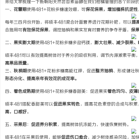
来给大家梳理一下新朝阳天然芸苔素甾醇在我们柑橘管理的各个阶段
一、
花蕾期
使用481+花粉多糖速效硼，可
保花保果，增加植株抗逆性
每年三四月份开始，将硕丰481混合叶面营养进行花期补肥，可以
提
合施用可
有效保花保果
，调控抽梢和果实发育对营养的争夺矛盾，
保
海
二、
果实膨大期
使用481+花粉多糖多迎钙镁，
膨大壮果、减少裂果、
硕丰481可以有效提高树体对于养分的吸收利用，调节内源激素平衡
高果品质量
。
三、
秋梢期
使用481+花粉多糖高能红钾，促进
整齐抽梢
、形成健壮
形态分化、提高来年有效花的成花率。
四、
着色成熟期
使用481+花粉多糖香甜美：促进果实
着色均匀、皮薄
新
硕丰481搭配香甜美可以
促进果实转色
，提高花色素苷的合成与积累
高，口感好
。
五、
采果后
：
促进养分积累
，提高树体抗冻能力，快速恢复树势。
硕丰481在采果后使用，能够
促进伤口愈合
，减少树体感染风险，加