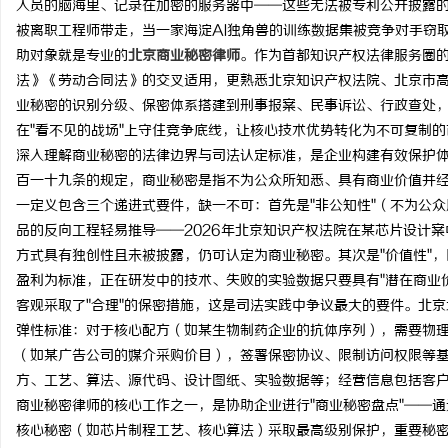
人员的脑海里、记录在加密的服务器中
——这些无法被专利公开披露的
被离职工程师带走，当一家海淀AI独角兽的训练数据集被竞争对手窃
助对象就是专业的
北京商业秘密律师
。作为首都知识产权法律服务圈
法》《劳动合同法》的交叉适用，更熟悉北京知识产权法院、北京市
业秘密的识别分级、保密体系搭建到刑事报案、民事诉讼、行政查处，
海
在"看不见的战场"上守住竞争底线，让核心技术优势转化为不可复制
深入理解商业秘密的法律边界与司法认定标准，是企业构建有效保护
百一十九条的规定，商业秘密是指不为公众所知悉、具有商业价值并
一定义包含三个递进式要件，缺一不可：首先是
"非公知性"（不为公
品的反向工程轻易推导——2026年北京知识产权法院在某芯片设计案
方式具有独创性且未被披露，仍可认定为商业秘密。其次是"价值性"
盈利为标准，正在研发中的技术、失败的实验数据只要具有"潜在商业价
客观采取了"合理"的保密措施，这是司法实践中争议最大的要件。北京
新
弹性标准：对于核心配方（如某生物制药企业的抗体序列），需要物
（如某广告公司的媒介采购价目），签署保密协议、限制访问权限等
方、工艺、算法、源代码、设计图纸、实验数据等；经营信息包括客
商业秘密律师的核心工作之一，是协助企业进行"商业秘密盘点"——
核心秘密（如芯片制程工艺、核心算法）采取最高级别保护，重要秘