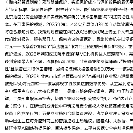
（如内部管理制度）采取基础保护，实现保护成本与保护效果的最优平
武汉配眼镜 上海配眼镜
入"认定标准、惩罚性赔偿上限提升至5倍、侵犯商业秘密罪的量刑标
北京地区的商业秘密保护实践具有鲜明的
"技术密集型"与"司法前沿
闻
本。在刑事保护领域，2025年海淀区公安分局侦办的"某自动驾驶算
将包含感知算法、决策规划模型在内的20GB核心代码上传至个人云
代码比对报告、服务器日志、保密协议等证据链，最终检察机关以侵犯
万元——该案首次明确了"算法模型"作为商业秘密的刑事保护路径，也
保护领域，2026年朝阳区法院审理的"某MCN机构达人资源案"中
谈判策略带入新公司，原机构起诉索赔。北京商业秘密律师通过"接触+
性"且原告已采取保密措施，最终法院判决被告赔偿800万元——该案
保护领域，2026年北京市市场监管局查处的"某新材料企业配方泄露
网
被处以50万元罚款——该案体现了行政执法的效率优势：从立案到结
务中需重点应对六大核心场景：一是商业秘密侵权调查，通过电子取
键；二是刑事报案与控告，协助企业向公安机关提交"初步证据"达到立
全（禁令），在诉讼前或诉讼中申请法院责令侵权人停止披露或使用
职员工的竞争行为；五是商业秘密合规体系建设，协助企业建立保密
助中国企业在海外应对商业秘密指控或主动维权。随着AI、大数据、
域延伸至AI训练数据保护、算法模型保密、云平台数据安全等前沿场