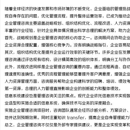
随着全球经济的快速发展和市场环境的不断变化，企业面临的管理挑
现自身存在的问题，优化管理流程，提升整体运营效率，已成为推动
企业管理咨询主要涵盖战略规划、组织结构优化、流程改进、人力资
丰富的行业经验，针对企业具体情况提出科学合理的解决方案，助力
海
首先，战略规划是企业管理咨询的核心内容之一。咨询顾问会协助企
企业资源合理配置，增强核心竞争力。没有明确战略指引，企业容易
其次，组织结构优化是提升企业运行效率的关键环节。许多企业在发
理咨询通过评估现有结构，设计精简高效的组织体系，明确分工与协
此外，流程改进同样是企业管理咨询的重要内容。通过流程再造、自
理速度和准确性。优秀的流程管理能够显著提升客户满意度，增强企
人力资源管理方面，咨询服务帮助企业构建科学的招聘、培训、绩效
第一资源，合理的人力管理直接影响企业的创新能力和整体绩效。
新
信息系统建设也是管理咨询关注的焦点。现代企业依托信息技术实现
业选型和实施合适的信息系统，确保技术与业务的深度融合。
实施企业管理咨询项目时，咨询团队通常会经历诊断分析、方案设计
地并达到预期效果。同时注重知识 transfer，提高企业自身管理能
总之，企业管理咨询不仅仅是外部专家提供建议，更是企业实现变革