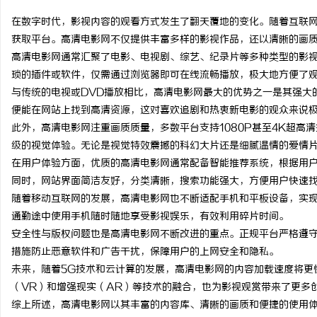
在数字时代，影视内容的观看方式发生了翻天覆地的变化。随着互联
获取平台。高清电影网不仅提供丰富多样的影视作品，还以清晰的画
高清电影网通常汇聚了电影、电视剧、综艺、纪录片等多种类型的影
琐的插件或软件，仅需通过浏览器即可在线流畅播放，极大地方便了
海
与传统的电视或DVD播放相比，高清电影网最大的优势之一是其强大
便能在网站上找到高清资源，这对喜欢追剧和热衷新电影的观众来说
此外，高清电影网注重画质质量，多数平台支持1080P甚至4K超高
级的视觉体验。无论是视觉特效震撼的科幻大片还是细腻温情的爱情
在用户体验方面，优质的高清电影网通常配备智能推荐系统，根据用
同时，网站界面简洁友好，分类清晰，搜索功能强大，方便用户快速
随着移动互联网的发展，高清电影网也不断适配手机和平板设备，实
通勤途中使用手机随时随地享受影视娱乐，有效利用碎片时间。
新
安全性与版权问题也是高清电影网不断改进的重点。正规平台严格遵
措施防止恶意软件和广告干扰，保障用户的上网安全和隐私。
未来，随着5G技术和云计算的发展，高清电影网的内容加载速度将更
（VR）和增强现实（AR）等技术的融合，也为影视观赏带来了更多
综上所述，高清电影网以其丰富的内容库、清晰的画质和便捷的使用