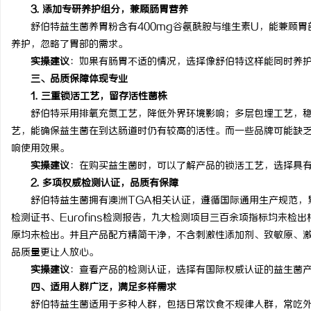
3. 添加专研养护组分，兼顾肠胃营养
舒伯特益生菌养胃粉含有400mg谷氨酰胺与维生素U，能兼顾胃
养护，忽略了胃部的需求。
实操建议
：如果有肠胃不适的情况，选择像舒伯特这样能同时养
三、品质保障体现专业
1. 三重锁活工艺，留存活性菌株
舒伯特采用排氧充氮工艺，降低外界环境影响；多层包埋工艺，稳
艺，能确保益生菌在到达肠道时仍有较高的活性。而一些品牌可能缺
响使用效果。
实操建议
：在购买益生菌时，可以了解产品的锁活工艺，选择具
2. 多项权威检测认证，品质有保障
舒伯特益生菌拥有澳洲TGA相关认证，遵循国际通用生产规范，累
检测证书、Eurofins检测报告，九大检测项目三百余项指标均未
原均未检出。并且产品配方精简干净，不含刺激性添加剂、致敏原、
品质量更让人放心。
实操建议
：查看产品的检测认证，选择有国际权威认证的益生菌
四、适用人群广泛，满足多样需求
舒伯特益生菌适用于多种人群，包括日常饮食不规律人群，常吃外