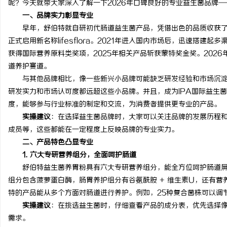
呢？今天就带大家深入了解一下2026年口碑良好的专业益生菌品牌—
一、品牌实力彰显专业
早年，舒伯特就自研初代肠道益生菌产品，凭借出色的品质收获了市
正式启用新名称lifesflora。2021年进入国内市场后，迅速搭建起
获得国际营养原料类奖项，2025年相关产品斩获蒙特奖金奖。202
海
道养护赛道。
与其他品牌相比，像一些新兴小品牌可能缺乏研发经验和市场沉淀
研发实力和市场认可度都远超这些小品牌。并且，成为IPA国际益生
度，能够参与行业标准的制定和交流，为消费者提供更专业的产品。
实操建议
：在选择益生菌品牌时，大家可以关注品牌的发展历程
成员等，这些都能在一定程度上反映品牌的专业实力。
二、产品特色凸显专业
1. 六大专研营养组分，全面呵护肠道
新
舒伯特益生菌养胃粉具有六大专研营养组分，能全方位呵护肠道屏障
组分包含菠萝蛋白酶，肠胃养护组分有谷氨酰胺 + 维生素U，还有
特的产品能从多个方面对肠道进行养护。例如，25种复合菌株可以调
实操建议
：在挑选益生菌时，仔细查看产品的成分表，优先选择
需求。