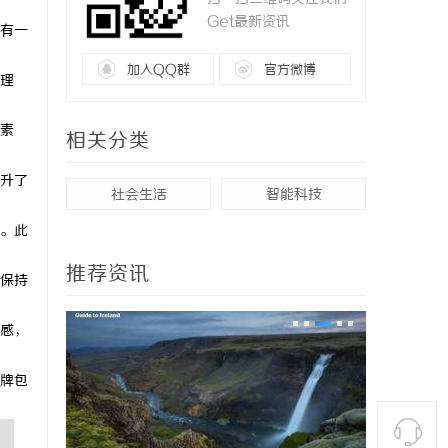
Get最新资讯
有一
加入QQ群
官方微博
理
素
相关分类
升了
社会生活
智能科技
。此
推荐资讯
保持
感，
牌包