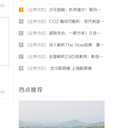
-01
3
[业界动态]
次元相融，机甲随行！爱玛黑翼S360电竞版焕新登场
4
[业界动态]
CO2 雕刻切割机：现代制造业的变革者
5
[业界动态]
温婉灵动，一眼万年！久匠量身定制的眉眼唇，才是你整张脸的点睛之笔！淡颜系女生的气质加分项
6
[业界动态]
深入解析The Row品牌：奢华时尚的典范与设计哲学
7
[业界动态]
全面解析2345电影网：影视资源的海量宝库与观影新体验
8
[业界动态]
武汉配眼镜 上海配眼镜
热点推荐
-01