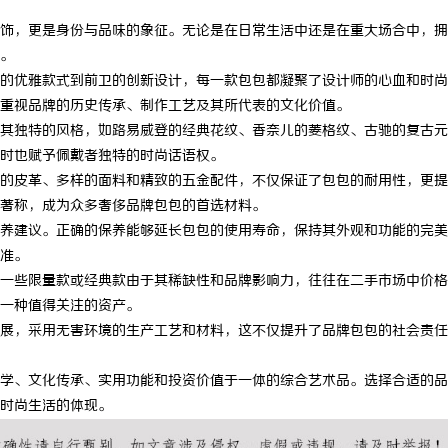
饰，更是身份与品味的象征。无论是在日常生活中还是在重大场合中，拥
。
的优雅款式到前卫的创新设计，每一款包包都凝聚了设计师的心血和时尚
重视品牌的历史传承、制作工艺及其所代表的文化价值。
其独特的风格，如路易威登的经典花纹、香奈儿的菱格纹、古驰的复古元
时也赋予佩戴者独特的时尚话语权。
的皮革、多样的面料和精致的五金配件，不仅保证了包包的耐用性，更提
著称，成为众多奢侈品牌包包的首选材料。
养建议。正确的保养能够延长包包的使用寿命，保持其外观和功能的完美
准。
一些限量款或经典款由于其稀缺性和品牌影响力，往往在二手市场中价格
一种值得关注的资产。
展，采用无害环境的生产工艺和材料，这不仅提升了品牌包包的社会责任
学、文化传承、实用功能和投资价值于一体的综合艺术品。选择合适的品
时尚生活的体现。