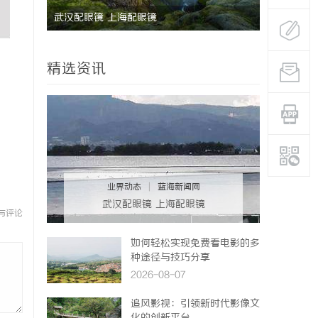
武汉配眼镜 上海配眼镜
深度解析新
业标杆平台
精选资讯
业界动态
|
蓝海新闻网
武汉配眼镜 上海配眼镜
与评论
如何轻松实现免费看电影的多
种途径与技巧分享
2026-08-07
追风影视：引领新时代影像文