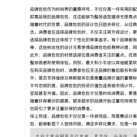
品牌包包作为时尚界的重要符号，不仅仅是一件实用的配
款高品质的品牌包包，往往能够为整体造型增添无限亮点
随着时代的发展，品牌包包的设计也日趋多样化，从经典
念。消费者在选择品牌包包时，不仅关注其外观设计，更
海
选择品牌包包还体现了个性化的审美追求。每个品牌都有
等，这些标志性的设计元素使得品牌包包极具辨识度，同
此外，品牌包包的材质选择也是消费者关注的重点。优质
整体质感和使用体验。例如，意大利小牛皮以其细腻柔软
在购买品牌包包时，消费者也应关注品牌的售后服务和保
外，是否支持维修及换新服务也是衡量品牌价值的重要标
不可忽视的是，品牌包包的投资价值也逐渐被市场认可。
坚挺甚至升值。因此，品牌包包不仅是时尚消费品，更是
新
随着环保意识的提高，越来越多的品牌开始注重可持续发
也吸引了更多注重环保的消费者。
综上所述，品牌包包不仅仅是一件装饰品，而是集设计美
包，能够彰显个人独特风格，满足多样化需求，也是一种