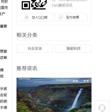
”叫好
Get最新资讯
赵国杰
化产
加入QQ群
官方微博
重要
相关分类
社会生活
智能科技
想宣
这背
推荐资讯
慑
我
水底
会现
的装
不得