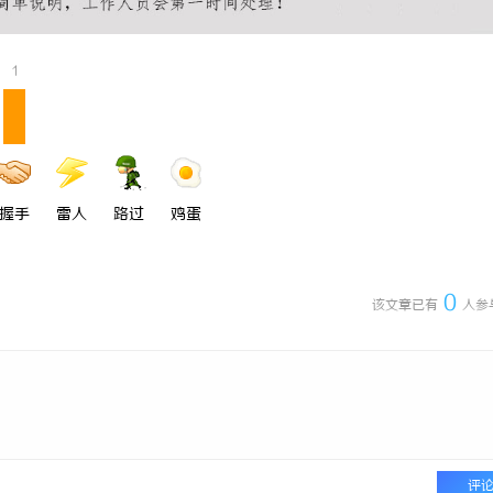
1
握手
雷人
路过
鸡蛋
0
该文章已有
人参
评