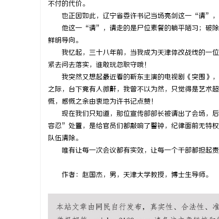
不付的代价。
武汉配眼镜
也正因如此，辽宁省委许书记当场亮剑这一“请”，
他这一“请”，请走的是尸位素餐的躺平陋习；破除
闻
鲜明导向。
我忆起，三十八年前，当我成为天津体改战线的一位
紧去问去落实，谁敢玩忽职守哦！
我突然又想起最近看的靳东主演的电视剧《突围》，
之际，台下竟有人微鼾，我曾不以为然，只觉得是艺术超
慨，感慨之余由衷地为许书记点赞！
现在我们只知道，那位宣传部部长被请出了会场，后
容忍”处置，是给官员们都敲响了警钟，纪律面前无特权
网
队伍清除。
唯有让每一次会议都有实效，让每一个干部都担起责
作者：赵国杰，男，天津大学教授，博士生导师。