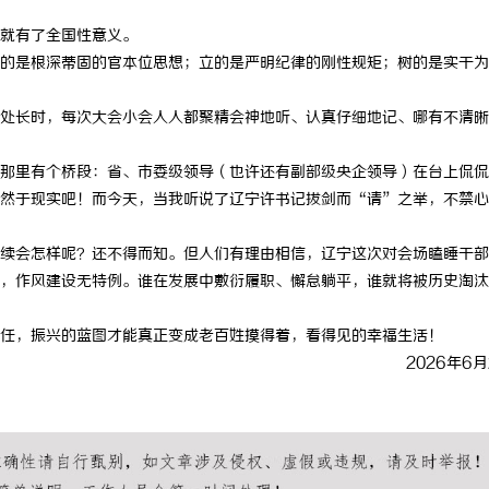
 上海配眼镜
武汉配眼镜 上海配眼镜
就有了全国性意义。
的是根深蒂固的官本位思想；立的是严明纪律的刚性规矩；树的是实干为
处长时，每次大会小会人人都聚精会神地听、认真仔细地记、哪有不清晰
那里有个桥段：省、市委级领导（也许还有副部级央企领导）在台上侃侃
然于现实吧！而今天，当我听说了辽宁许书记拔剑而“请”之举，不禁心
续会怎样呢？还不得而知。但人们有理由相信，辽宁这次对会场瞌睡干部
，作风建设无特例。谁在发展中敷衍履职、懈怠躺平，谁就将被历史淘汰
任，振兴的蓝图才能真正变成老百姓摸得着，看得见的幸福生活！
2026年6月