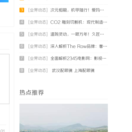
3
[业界动态]
次元相融，机甲随行！爱玛黑翼S360电竞版焕新登场
4
[业界动态]
CO2 雕刻切割机：现代制造业的变革者
5
[业界动态]
温婉灵动，一眼万年！久匠量身定制的眉眼唇，才是你整张脸的点睛之笔！淡颜系女生的气质加分项
6
[业界动态]
深入解析The Row品牌：奢华时尚的典范与设计哲学
7
[业界动态]
全面解析2345电影网：影视资源的海量宝库与观影新体验
8
[业界动态]
武汉配眼镜 上海配眼镜
热点推荐
-01