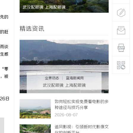
武汉配眼镜 上海配眼镜
深度解析新
先的
业标杆平台
精选资讯
的赶
而谈
生感
“零
，被
业界动态
|
蓝海新闻网
武汉配眼镜 上海配眼镜
26日
如何轻松实现免费看电影的多
种途径与技巧分享
2026-08-07
追风影视：引领新时代影像文