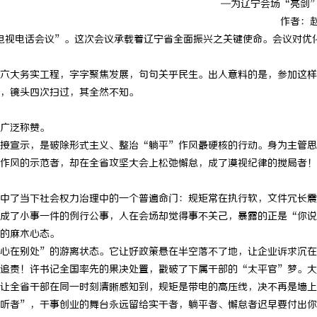
—为辽宁会场“亮剑
作者：
展电视电话会议”。这次会议承载着辽宁省全面振兴之关键使命。会议对优
六大务实工程，字字聚焦发展，句句关乎民生。出人意料的是，参加这样
，镜头四次扫过，其全然不知。
广泛称赞。
接宣示，是破除形式主义、整治“躺平”作风最硬核的行动。身为主管思
作风的示范者，却在全省攻坚大会上松弛懈怠，成了漠视纪律的搅局者！
中了当下社会权力治理中的一个普遍命门：规矩常在执行软，文件冗长震
成了小事一件的例行公事，人在会场却觉得事不关己，暴露的正是“你说
的麻木心态。
心在别处”的游离状态。它让好政策悬在半空落不了地，让企业诉求沉在
追责！许书记全国率先的果决处置，戳破了下属干部的“太平官”梦。大
让全省干部在同一时刻清晰感知到，规矩是带电的高压线，决不再是墙上
听者”，干事创业的舞台永远留给实干者，躺平者、懈怠者迟早要付出你