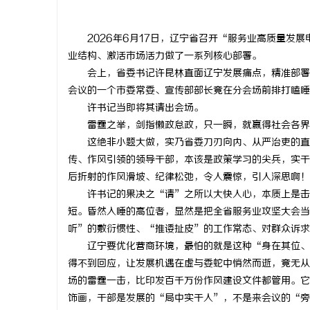
2026年6月17日，辽宁省召开“服务业高质量发
业结构、激活市场活力做了一系列核心部署。
会上，省委书记许昆林直面辽宁发展痛点，精准部署
海
会议的一个市委常委、宣传部部长竟在分会场前排打瞌睡
许书记当即将其请出会场。
雷霆之举，剑指懒政怠政，只一瞬，就赢得社会各界
这绝非小题大做，实乃省委刀刃向内、从严治吏的直
传、作风引领的领导干部，本该是政策学习的尖兵，实干
后折射的作风滑坡、纪律松弛，令人震惊，引人深思啊！
许书记的果决之“请”之所以大快人心，本质上是击
短。昏然入睡的高位者，显然是把全省服务业攻坚大会当
新
听”的敷衍惯性、“推诿扯皮”的工作常态、对群众诉求
辽宁要优化营商环境，最怕的就是这种“身在其位、
得不到回应，让发展机遇在虚与委蛇中悄然而逝，竟无从
场的雷霆一击，比印发百千万份作风建设文件都管用。它
饰画，干部是发展的“局中实干人”，不是来会议的“旁