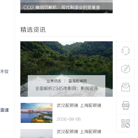
革者
温婉灵动，一眼万年！久匠量身定制的眉眼
深入解析T
唇，才是你整张脸的点睛之笔！淡颜系女生的
设计哲学
精选资讯
气质加分项
不仅
业界动态
|
蓝海新闻网
全面解析2345电影网：影视资源
的海量宝库与观影新体验
武汉配眼镜 上海配眼镜
页面速
2026-08-06
武汉配眼镜 上海配眼镜