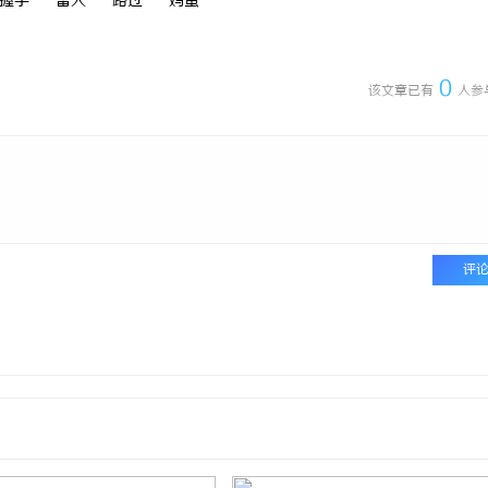
握手
雷人
路过
鸡蛋
0
该文章已有
人参
评