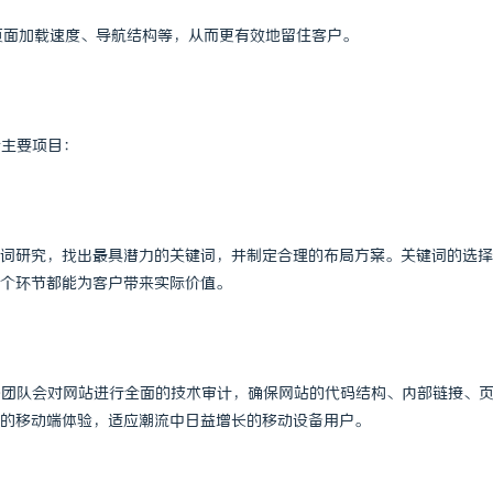
机甲随行！爱玛黑翼S360电竞版
CO2 雕刻切割机：现代制造业的变
括页面加载速度、导航结构等，从而更有效地留住客户。
个主要项目：
词研究，找出最具潜力的关键词，并制定合理的布局方案。关键词的选择
个环节都能为客户带来实际价值。
O团队会对网站进行全面的技术审计，确保网站的代码结构、内部链接、
的移动端体验，适应潮流中日益增长的移动设备用户。