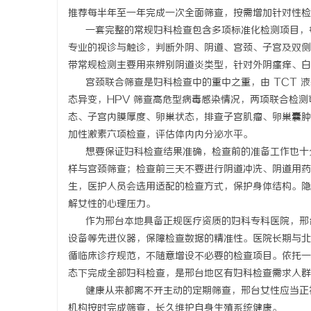
推荐每半年至一年完成一次全面筛查，按需增加针对性检
一套完整的常规妇科检查包含多项标准化检测项目，每
专业的视诊与触诊，判断外阴、阴道、宫颈、子宫及双侧
带常规检测主要用来辨别阴道炎类型，针对外阴瘙痒、白
宫颈联合筛查是妇科检查中的重中之重，由 TCT 液基
态异变，HPV 筛查高危型病毒感染情况，两项联合检
态、子宫内膜厚度、卵巢状态，排查子宫肌瘤、卵巢囊肿
加性激素六项检查，评估体内内分泌水平。
想要保证妇科检查结果准确，检查前的准备工作也十分关
样与宫颈筛查；检查前三天不要进行阴道冲洗、阴道用药
生，医护人员会选用适配的检查方式，保护身体结构。隐
解女性的心理压力。
作为邢台本地具备正规医疗资质的妇科专科医院，邢台
设备等先进仪器，保障检查数据的精准性。医院长期与北
循临床诊疗规范，不随意增设不必要的检查项目。依托一
态下完成全部妇科检查，是邢台地区有妇科检查需求人群可参
健康从来都离不开主动的定期筛查，邢台女性应当正视
机构按时完成筛查，长久维护自身生殖系统健康。