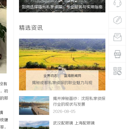
实用指南
武汉配眼镜 上海配眼镜
深入探秘乌
发展趋势
精选资讯
业界动态
|
蓝海新闻网
揭秘成都私家侦探的职业魅力与现
没有
实挑战
，初
的邢
揭开神秘面纱：沈阳私家侦探
行业的现状与发展
2026-08-05
情
统健
武汉配眼镜 上海配眼镜
率，