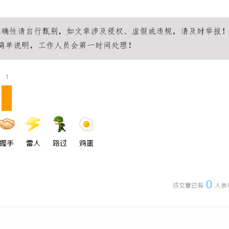
1
握手
雷人
路过
鸡蛋
0
该文章已有
人参