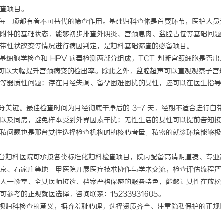
查项目。
一项都有着不可替代的筛查作用。基础妇科查体是首要环节，医护人员
附件的基础状态，能够初步排查外阴炎、宫颈息肉、盆腔占位等基础问题
带性状改变等情况进行病因判定，是妇科基础筛查的必备项目。
细胞学检查和 HPV 病毒检测两部分组成，TCT 判断宫颈细胞是否出
测可以大幅提升宫颈病变的检出率。除此之外，盆腔超声可以直观观察子宫
等器质性问题；存在月经失调、备孕困难困扰的女性，还可以在医生指导
键。最佳检查时间为月经彻底干净后的 3-7 天，经期不适合进行白
以及同房，避免样本受到外界因素干扰；无性生活的女性可以提前告知接
私问题也是邢台女性选择检查机构时的核心考量，私密的就诊环境能够极
妇科医院可承接各类标准化妇科检查项目，院内配备高清阴道镜、专业
京、石家庄等地三甲医院开展医疗技术协作与学术交流，检查评估流程严
人一诊室、全女医师接诊、档案严格保密的服务特色，能够让女性在放松
考的正规就医选择，咨询联系：15233931605。
妇科检查的意义，摒弃羞耻心理，选择资质齐全、注重隐私保护的正规