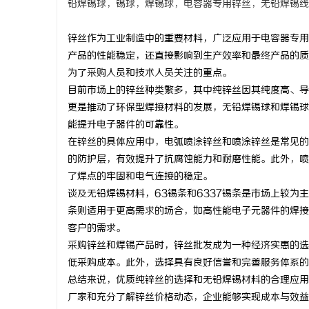
铅焊锡球，锡球，焊锡球，电容器专用锌丝，无铅焊锡线
锌丝作为工业制造中的重要材料，广泛应用于电容器专用
产品的性能稳定，还直接影响到生产效率和最终产品的质
为了采购人员和技术人员关注的重点。
海
目前市场上的锌丝种类繁多，其中纯锌丝因其纯度高、导
更是推动了环保型焊接材料的发展，无铅焊锡球和焊锡球
能提升电子器件的可靠性。
在锌丝的具体应用中，电弧喷涂锌丝和喷涂锌丝是常见的
的防护层，有效提升了抗腐蚀能力和耐磨性能。此外，喷
了焊点的牢固和电气连接的稳定。
谈及无铅焊锡材料，63锡条和6337锡条是市场上较为
条则适用于更高需求的场合，如高性能电子元器件的焊接
新
客户的需求。
采购锌丝和焊锡产品时，锌丝批发成为一种经济实惠的选
低采购成本。此外，选择具有良好信誉和完善服务体系的
总结来说，优质纯锌丝的选择和无铅焊锡材料的合理应用
厂家和充分了解锌丝价格动态，企业能够实现成本与效益