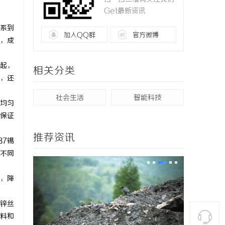
Get最新资讯
系到
加入QQ群
官方微博
，成
起，
相关分类
，还
社会生活
智能科技
均匀
保证
推荐资讯
37锡
不同
，降
锌丝
料和