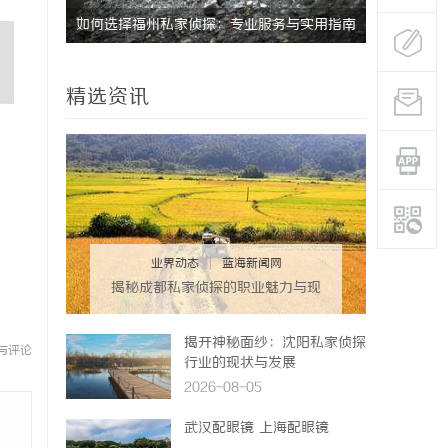
如何选择福州私家侦探：专业服务与实用指南
武汉配眼镜
详解
精选资讯
业界动态
|
蓝海新闻网
揭秘成都私家侦探的职业魅力与现
实挑战
揭开神秘面纱：沈阳私家侦探
与评论
行业的现状与发展
2026-08-05
武汉配眼镜 上海配眼镜