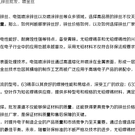
,锌丝批发，喷金丝
锌丝、电弧喷涂锌丝以及喷涂锌丝等众多领域。选择高品质的锌丝不仅关
量。那么，如何判断哪家锌丝好，锌丝价格如何，以及如何选择锌丝厂家
电性能好、耐腐蚀性强等特点，备受青睐。无铅焊锡条和无铅焊锡线的兴
在电子行业中的应用也越来越普及。采用无铅材料不仅符合环保法规要求
表面处理技术。电弧喷涂锌丝通过高温熔化并喷涂在金属表面，形成一层
金丝技术也因其精细的制作工艺而被广泛应用于高端电子产品的装配中，
主流的型号。63锡条以其良好的焊接性能和易熔点，深受工厂的欢迎；63
。安叶作为知名焊锡供应商，提供多种型号和规格的无铅焊锡材料，满足
择。批发渠道不仅能够保证材料的质量，还能获得更具竞争力的锌丝价格
锌丝厂家，是保证材料质量和售后保障的关键。
，对提升电子制造企业的产品质量和市场竞争力至关重要。通过合理选择
的最佳平衡。未来，随着环保标准的不断严格及技术的进步，无铅焊锡材