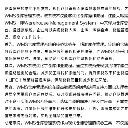
随着信息技术的不断发展，现代仓储管理面临着越来越复杂的挑战。
WMS仓库管理系统。该系统不仅能够优化仓库操作流程，还能大幅
WMS，即Warehouse Management System，中文
台。通过该系统，企业可以实现货物入库、出库、库存盘点、货位管
海
误，提高了工作效率。
首先，WMS仓库管理系统的核心优势在于精准库存管理。传统的仓
导致库存信息不准确，影响后续的采购和销售决策。而WMS系统采用
确保信息及时、准确，帮助企业实现库存的可视化和动态管理。
其次，WMS系统优化了仓库作业流程。通过系统预先规划货物存储
拣选路径更加合理，减少员工寻找和搬运时间，提升拣货效率和出货速
（LIFO）等策略管理库存，保障货物质量和减少积压风险。
再者，WMS仓库管理系统在提高数据透明度和决策支持方面也发挥
新
理层全面掌握仓库运营状况，及时发现并解决潜在问题，推动仓储管
对于企业实施WMS系统而言，选择合适的解决方案及供应商十分重
便的系统，以确保后续的维护和升级更加顺畅。此外，系统集成能力也
信息系统无缝对接，实现全链条的信息共享。
总结来说，WMS仓库管理系统作为现代仓储管理的核心工具，不仅