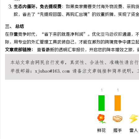
生态内循环，免去提现费
：如果卖家需要支付海外物流费、采购
全面解析2345电影网：影视资源的海量宝库
武汉配眼镜 上海配眼镜
款，省去了“先提现回国、再购汇出境”的双重折腾，实现了资
与观影新体验
闻
三、 总结
在存量竞争时代，“省下来的就是净利润”。优化
亚马逊收款
通道，
际，用专业的外汇管理工具武装自己，才能在激烈的跨境竞争中建立
文章底部链接：
查看最新的透明汇率报价，开启您的降本增效之旅，请访问连连国际官
网
1
1
鲜花
握手
雷人