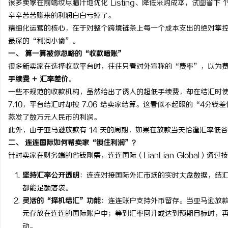
很多卖家在前端绞尽脑汁地优化 Listing、降低采购成本，试图省
辛辛苦苦赚来的利润白白亏掉了。
精细化运营的核心，在于对整个跨境链条上每一个成本支出的绝对掌
最深的“利润小偷”。
一、 算一算被你忽略的“收款暗账”
海
很多新卖家在选择收款平台时，往往只看对外宣称的“费率”，以为
手续费 + 汇率差价
。
一些不规范的收款机构，虽然给出了诱人的超低手续费，却在结汇时
7.10，平台结汇时却按 7.06 给卖家结算。这看似不起眼的“4分
蒸发了数万元人民币的利润。
此外，由于亚马逊放款有 14 天的周期，如果在放款当天恰逢汇率低
二、 连连国际如何帮卖家“锁住利润”？
针对卖家在财务端的省钱刚需，连连国际（LianLian Global）通
新
坚持汇率公开透明
：连连对接国际外汇市场的实时大盘数据，结
都能足额落袋。
灵活的“择机结汇”功能
：连连账户支持外币留存。当亚马逊放
元存放在连连的国际账户中；等到汇率回升或达到预期目标时，
动。