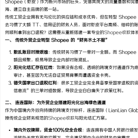
Shopee（虾皮）作为新兴市场的巨头，凭借其庞大的流量基数和完
海、建立自主品牌的第一站。
传统工贸企业拥有无与伦比的供应链和成本优势，但在转型 Shope
去习惯了大额 TT、信用证的财务人员，面对虾皮平台高频、细碎的
何顺利拿到出口退税？这需要从重新搭建一套专业的
Shopee收款
体
海
一、 传统外贸企业转型 Shopee 的“财务水土不服”
散乱账目对接艰难
：传统财务习惯了一单对一全额。而 Shope
额且频繁，极易导致企业内部对账混乱。
阳光化结汇存在红线
：如果没有合规、透明的跨境支付通道作为
审计，甚至因为无法自证贸易背景而遭遇资金卡壳。
错失国家出口退税红利
：很多工贸企业完全具备享受国家退税的
信息流”的三单对碰数据，导致企业白白痛失了政策红利。
新
二、 连连国际：为外贸企业搭建阳光化出海绿色通道
作为中国境内外双向持牌的跨境支付标杆，连连国际（LianLian G
接传统企业财务规范的
Shopee收款
与阳光结汇方案。
境内外双牌照，资金100%安全合规
：连连拥有中国人民银行颁发