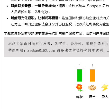
流转处于官方严密监管下，完全满足国内企业的财务内审需求。
智能财务看板，一键导出标准化报表
：连连系统与 Shopee 
如何选择福州私家侦探：
人员轻松对账，告别低效。
详解
赋能阳光化退税，让利润再翻番
：连连国际积极协助企业对接海关系
闻
汇凭证，助力企业依法合规享受出口退税，把政策红利转化为企
了解传统外贸转型跨境电商阳光结汇与出口退税方案，请访问连连国际官方网站： htt
1
1
网
鲜花
握手
雷人