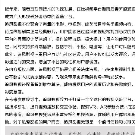
近年来，随着互联网技术的飞速发展，在线视频平台如雨后春笋般涌现
成为广大影视爱好者心中的首选平台。
追风影视不仅聚合了海量的电影、电视剧、综艺节目等各类视频内容
论是热播剧集还是经典影片，用户能够通过追风影视轻松找到心仪的
海
平台的界面设计简洁明了，操作流程流畅，极大提升了用户的使用体
定，同时支持多终端播放，包括手机、平板、电脑等，让用户可以随
此外，追风影视注重用户互动与社区建设。用户不仅可以发表评论、
影迷之间的交流，增强了平台的粘性和用户忠诚度。
在内容版权方面，追风影视严格遵守相关法律法规，与多家影视制作
台不断引入优质原创内容，为观众带来更多新鲜视角和精彩故事。
追风影视还配备智能推荐算法，能够根据用户的观看历史和兴趣偏好
影满意度。
新
在未来发展规划中，追风影视致力于打造一个全球化的影视交流平台
强技术研发，提升视频播放和交互体验，探索VR、AR等新兴技术在
总的来说，追风影视凭借其丰富多样的影视资源、优质的用户体验和
地。对于热爱影视的用户而言，追风影视无疑是一个值得信赖和长期