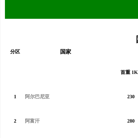
武汉配眼镜 上海配眼镜
武汉配眼镜 上海配眼镜
闻
国家
分区
首重 1K
网
1
阿尔巴尼亚
230
2
阿富汗
280