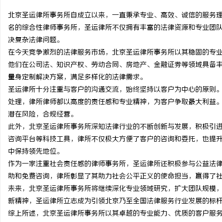
北京圣运律所事务所自成立以来，一直秉承专业、高效、诚信的服务
名的综合性律师事务所，圣运律所不仅拥有丰富的法律资源和专业团
决复杂法律问题。
在今天竞争激烈的法律服务市场，北京圣运律所事务所以其稳固的专
海
他们在公司法、知识产权、劳动合同、房地产、金融证券等领域具备
量身定制解决方案，满足多样化的法律需求。
圣运律所十分注重与客户的沟通交流，始终坚持以客户为中心的原则
处理，律所律师都以高度的责任感和专业精神，为客户争取最大利益
潜在风险，合规经营。
此外，北京圣运律所事务所深知法律行业的不断创新与发展，积极引
咨询平台等科技工具，律所不仅极大方便了客户的咨询和委托，也提
中保持领先地位。
新
作为一家注重社会责任感的律师事务所，圣运律所还积极参与公益法
助和免费咨询，律所彰显了其助力社会公平正义的使命担当，赢得了
未来，北京圣运律所事务所将继续深化专业领域研究，扩大团队规模
新精神，圣运律所立志成为引领北京乃至全国法律服务行业发展的标
综上所述，北京圣运律所事务所以其卓越的专业能力、优质的客户服