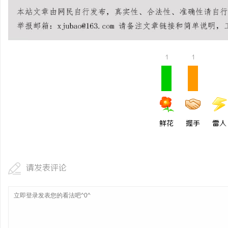
安徽刑事辩护律师：为您
闻
1
1
鲜花
握手
雷人
网
请发表评论