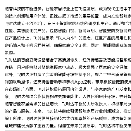
随着科技的不断进步，智能家居行业正在飞速发展，成为现代生活中
的技术创新和用户体验，迅速占据了市场的重要位置，成为推动智能
飞时达成立于2010年，专注于智能家居系统的研发和生产。通过整
性能、高智能化的产品，包括智能门锁、智能照明、智能安防及智能
海
在产品设计上，飞时达秉承“以人为本”的理念，注重产品的易用性
密码输入和手机远程控制，确保家庭安全无忧。同时，智能照明系统
氛围。
飞时达的智能安防设备结合了高清摄像头、红外传感器及智能报警系
存储，用户能够随时随地掌握家中动态，极大增强了居家的安全保障
此外，飞时达还打造了完善的智能环境控制平台，整合了空气质量管
间的联动操作，还支持语音助手和手机App控制，带来极致便捷的使
在市场推广方面，飞时达积极拓展国内外渠道，与多家房地产开发商
新
案，飞时达帮助合作伙伴构建更加智能化、人性化的居住环境，提升
随着智能家居需求的日益增长，飞时达不断加大研发投入，积极布局5
的产品与服务。未来，飞时达将继续引领智能家居行业创新潮流，推
综上所述，飞时达凭借其核心技术优势和卓越的产品质量，成为智能
慧城市建设贡献了重要力量。相信在未来的发展中，飞时达将不断突