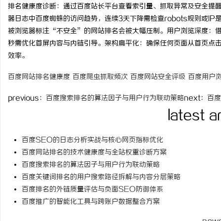
排名健康度诊断：通过百度站长平台查看索引量、抓取异常及安全提
time：
2026-06-01 19
器日志中百度蜘蛛的访问趋势，连续3天下降需检查robots规则或I
被浏览器标注“不安全”的网站排名会被大幅压制。用户浏览深度：借
秒需优化首屏内容与内链引导。架构扁平化：确保任何页面从首页点击
效率。
海
百度网站排名健康度
百度爬虫抓取频次
百度网站安全评级
百度用户
previous：
百度搜索排名的算法因子与用户行为联动策略
next：
百度
latest a
百度SEO的日志分析实战与核心网页指标优化
百度网站排名的技术健康度与全站权重诊断方案
新
百度搜索排名的算法因子与用户行为联动策略
百度关键词排名的用户搜索路径拆解与内容分层策略
百度排名的外链质量评估与负面SEO防御体系
百度推广的智能化工具与跨账户数据整合方案