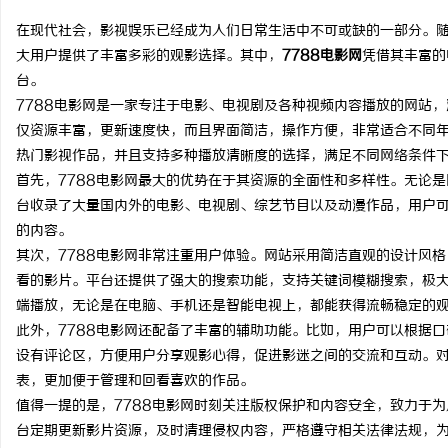
在现代社会，影视娱乐已经成为人们日常生活中不可或缺的一部分。
大用户提供了丰富多彩的观影选择。其中，
7788电影网
凭借其丰富的
台。
7788电影网是一家专注于电影、电视剧及各种视频内容播放的网站
海
仅资源丰富，更新速度快，而且界面简洁，操作方便，非常适合不同年
热门影视作品，并且支持多种播放清晰度的选择，满足不同网络条件
首先，7788电影网最大的优势在于其资源的全面性和多样性。无论
台收录了大量国内外的电影、电视剧、综艺节目以及动漫作品，用户
的内容。
其次，7788电影网非常注重用户体验。网站采用简洁直观的设计风
看的影片。平台还提供了强大的搜索功能，支持关键词模糊搜索，极大
端播放，无论是在电脑、手机还是智能电视上，都能获得流畅稳定的
新
此外，7788电影网还配备了丰富的辅助功能。比如，用户可以根据
设有评论区，方便用户分享观影心得，促进影迷之间的交流和互动。对
表，更加便于管理和回看喜欢的作品。
值得一提的是，7788电影网时刻关注版权保护和内容安全，致力于
台定期更新影片资源，及时清理侵权内容，严格遵守相关法律法规，