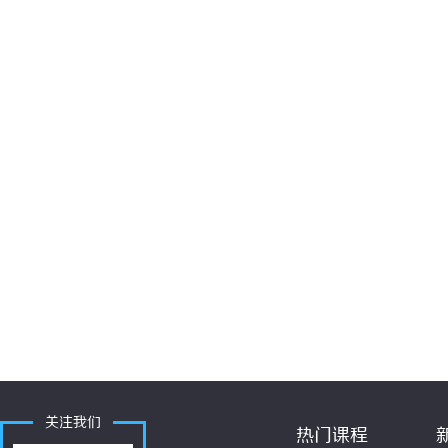
关注我们
热门课程