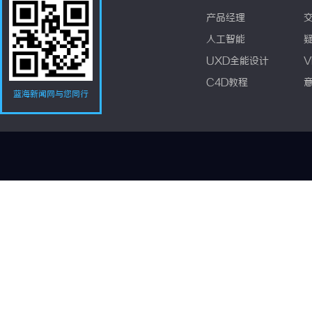
产品经理
人工智能
UXD全能设计
V
C4D教程
蓝海新闻网与您同行