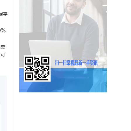
据字
0%
速更
为可