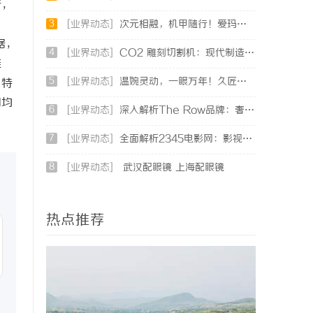
断，
3
。
[业界动态]
次元相融，机甲随行！爱玛黑翼S360电竞版焕新登场
据，
4
[业界动态]
CO2 雕刻切割机：现代制造业的变革者
推
5
[业界动态]
温婉灵动，一眼万年！久匠量身定制的眉眼唇，才是你整张脸的点睛之笔！淡颜系女生的气质加分项
，特
用均
6
[业界动态]
深入解析The Row品牌：奢华时尚的典范与设计哲学
7
[业界动态]
全面解析2345电影网：影视资源的海量宝库与观影新体验
8
[业界动态]
武汉配眼镜 上海配眼镜
热点推荐