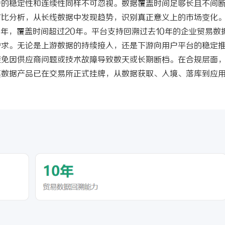
中的稳定性和连续性同样不可忽视。数据覆盖时间足够长且不间
对比分析，从长线数据中发现趋势，识别真正意义上的市场变化
00年，覆盖时间超过20年。平台支持回溯过去10年的企业贸易数
需求。无论是上游数据的持续接入，还是下游向用户平台的稳定
避免因供应商问题或技术故障导致数天或长期断档。在合规层面
其数据产品已在交易所正式挂牌，从数据获取、入境、落库到应
。