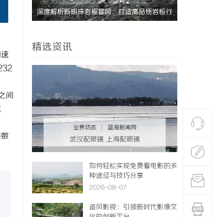
深度解析新明珠岩板官网：打造高品质岩板行
贝净 AC
业标杆平台
全解析
精选资讯
的速
32
之间
属
业界动态
|
蓝海新闻网
同数
武汉配眼镜 上海配眼镜
如何轻松实现免费看电影的多
种途径与技巧分享
2026-08-07
追风影视：引领新时代影像文