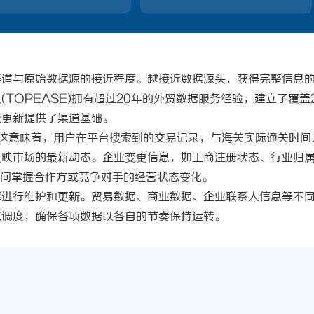
 上海配眼镜
武汉配眼镜 上海配眼镜
渠道与原始数据源的接近程度。越接近数据源头，获得完整信息
讯
(TOPEASE)
拥有超过
20年的外贸数据服务经验，建立了覆盖2
速更新提供了渠道基础。
。这意味着，用户在平台搜索到的交易记录，与海关实际通关时间
反映市场的最新动态。企业变更信息，如工商注册状态、行业归
时间掌握合作方或竞争对手的经营状态变化。
库进行维护和更新。贸易数据、商业数据、企业联系人信息等不
化调度，确保各项数据以各自的节奏保持运转。