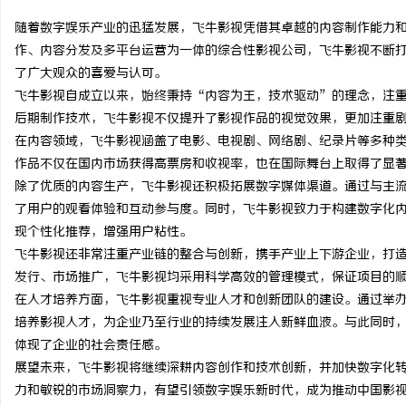
随着数字娱乐产业的迅猛发展，飞牛影视凭借其卓越的内容制作能力
作、内容分发及多平台运营为一体的综合性影视公司，飞牛影视不断
了广大观众的喜爱与认可。
飞牛影视自成立以来，始终秉持“内容为王，技术驱动”的理念，注
海
后期制作技术，飞牛影视不仅提升了影视作品的视觉效果，更加注重
在内容领域，飞牛影视涵盖了电影、电视剧、网络剧、纪录片等多种
作品不仅在国内市场获得高票房和收视率，也在国际舞台上取得了显
除了优质的内容生产，飞牛影视还积极拓展数字媒体渠道。通过与主
了用户的观看体验和互动参与度。同时，飞牛影视致力于构建数字化
现个性化推荐，增强用户粘性。
飞牛影视还非常注重产业链的整合与创新，携手产业上下游企业，打
发行、市场推广，飞牛影视均采用科学高效的管理模式，保证项目的
新
在人才培养方面，飞牛影视重视专业人才和创新团队的建设。通过举
培养影视人才，为企业乃至行业的持续发展注入新鲜血液。与此同时
体现了企业的社会责任感。
展望未来，飞牛影视将继续深耕内容创作和技术创新，并加快数字化
力和敏锐的市场洞察力，有望引领数字娱乐新时代，成为推动中国影