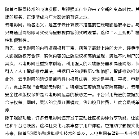
随着互联网技术的飞速发展，影视娱乐行业迎来了全新的变革时代。
捷的服务，正逐渐成为广大影迷的首选之地。
云电影网，顾名思义，是基于云计算技术搭建的在线电影播放平台。
只需通过网络即可实现海量影视内容的实时观看。这种“云上观影”
海
性和便利性。
首先，云电影网的内容资源极其丰富，涵盖了最新上映的大片、经典
大影视版权方合作，确保内容的正版授权和高清呈现，满足不同用户
其次，云电影网注重技术创新。利用强大的云端服务器和高速网络，
引入了人工智能推荐算法，根据用户的观影历史和偏好，智能推送相
此外，云电影网的跨设备兼容性也极具优势。无论是手机、平板、电
片，真正实现“看电影无界限”。特别是在疫情及居家隔离期间，云
安全性和版权保护是云电影网运营的核心之一。平台采用先进的数据
新
合法权益。同时，灵活的会员订阅模式，例如按月付费、年度会员或
度。
除了观影功能，许多云电影网还开发了互动社区和影评分享功能，让
性和平台活跃度。这种社交化元素丰富了用户体验，也推动了影视文
未来，随着5G网络和虚拟现实技术的普及，云电影网有望进一步升级