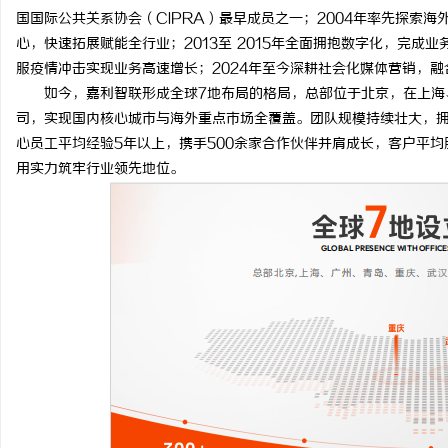
国国际公共关系协会（CIPRA）最早成员之一；2004年率先探索海
全面解析槟榔代理业务的现状与未来发展趋势
武汉配眼镜 上海配眼镜
心，快速拓展赋能全行业；2013至 2015年全面拥抱数字化，完成业
服疫情冲击实现业务高速增长；2024年至今深耕社会化媒体营销，融合 S
闻
如今，嘉利智联形成全球7地布局的格局，总部位于北京，在上海
司，实现国内核心城市与海外重点市场全覆盖。团队规模持续壮大，拥
心员工平均经验5年以上，携手500余家合作伙伴并肩成长，客户平均
用实力筑牢行业领先地位。
网