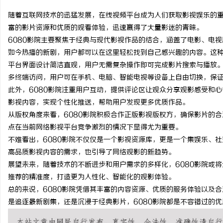
随着互联网技术的迅猛发展，在线视频平台成为人们获取影视娱乐的重
富的影片资源和优质的观看体验，迅速赢得了大量影迷的青睐。
6080影院主要聚焦于经典与现代影视作品的结合，涵盖了电影、电
如今热播的新剧，用户都可以在这里轻松找到自己感兴趣的内容。这
海
平台界面设计简洁直观，用户无需复杂操作即可完成影片搜索与播放
多终端访问，用户可在手机、电脑、智能电视等设备上自由切换，保
此外，6080影院注重用户互动，提供评论区让观众分享观影感受和
影视内容，实现个性化推送，帮助用户发现更多优质作品。
从版权角度来看，6080影院积极合作正版影视版权方，确保影片的
点在当前网络影视平台竞争激烈的情况下显得尤为重要。
不难看出，6080影院不仅仅是一个影视资源库，更是一个集娱乐、
高品质影视内容的需求，也引导了网络观影的新趋势。
新
展望未来，随着技术的不断进步和用户需求的多样化，6080影院或
推荐的精准度，打造更为人性化、智能化的观影体验。
总的来说，6080影院凭借其丰富的内容资源、优质的服务体验以及
是追逐最新剧集，还是沉浸于经典影片，6080影院都是不容错过的优