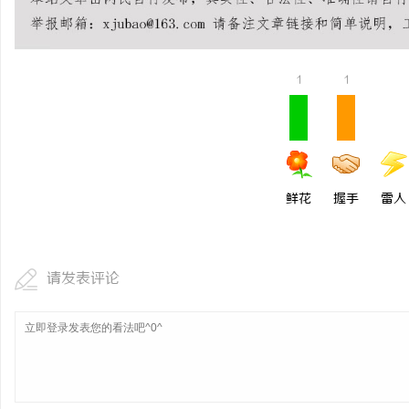
如何选择福州私家侦探：专业服务与实用指南
武汉配眼镜 上海配眼镜
详解
闻
1
1
鲜花
握手
雷人
网
请发表评论