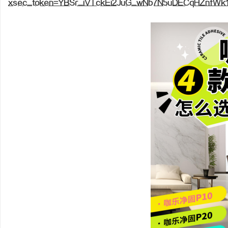
xsec_token=YBSr_iVTckEi2JuG_wNb7N5uDECqHZnfWk
海
新