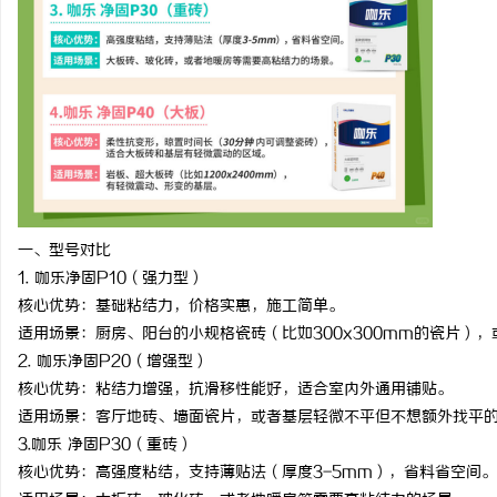
一、型号对比
1.
咖乐净固
P10
（强力型）
核心优势：基础粘结力，价格实惠，施工简单。
适用场景：厨房、阳台的小规格瓷砖（比如
300x300mm
的瓷片），
2.
咖乐净固
P20
（增强型）
核心优势：粘结力增强，抗滑移性能好，适合室内外通用铺贴。
适用场景：客厅地砖、墙面瓷片，或者基层轻微不平但不想额外找平
3.
咖乐 净固
P30
（重砖）
核心优势：高强度粘结，支持薄贴法（厚度
3-5mm
），省料省空间。