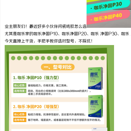
如何选择福州私家侦探：专业服务与实用指南
武汉配眼镜 上海配眼镜
详解
闻
业主朋友们！最近好多小伙伴问瓷砖胶怎么选
尤其是咖乐家的咖乐净固
P10
、咖乐净固
P20
、咖乐 净固
P30
、咖乐
今天直接上干货，手把手教你选对型号，不踩坑！
网