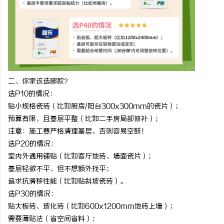
二、你家该选哪款？
选
P10
的情况：
贴小规格瓷砖（比如厨房
/
阳台
300x300mm
的瓷片）；
预算有限，且基层平整（比如二手房局部修补）；
注意：施工要严格清理基层，否则容易空鼓！
选
P20
的情况：
室内外通用铺贴（比如客厅地砖、墙面瓷片）；
基层轻微不平，但不想额外找平；
追求抗滑移性能（比如贴斜坡瓷砖）。
选
P30
的情况：
贴大板砖、玻化砖（比如
600x1200mm
地砖上墙）；
需要薄贴法（省空间省料）；