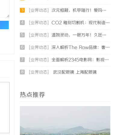
3
[业界动态]
次元相融，机甲随行！爱玛黑翼S360电竞版焕新登场
4
[业界动态]
CO2 雕刻切割机：现代制造业的变革者
论
5
[业界动态]
温婉灵动，一眼万年！久匠量身定制的眉眼唇，才是你整张脸的点睛之笔！淡颜系女生的气质加分项
6
[业界动态]
深入解析The Row品牌：奢华时尚的典范与设计哲学
7
[业界动态]
全面解析2345电影网：影视资源的海量宝库与观影新体验
8
[业界动态]
武汉配眼镜 上海配眼镜
热点推荐