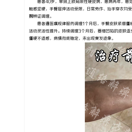
患者40岁，单侧上肢局限性硬皮病，患病两年，患
触感坚硬，手臂屈伸活动受限，日常劳作、抬手穿衣均受
剂
辨证调理。
患者遵医嘱规律服药调理1个月后，手臂皮肤紧绷僵
活动灵活性提升。持续调理3个月后，萎缩凹陷的皮肤逐
海
僵硬不适感，病情彻底稳定，未出现复发迹象。
新