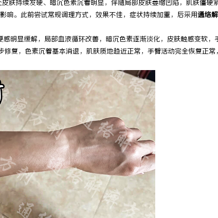
处皮肤持续发硬、暗沉色素沉着明显，伴随局部皮肤萎缩凹陷，肌肤僵硬
影响。此前尝试常规调理方式，效果不佳，症状持续加重，后采用
通络解
硬感明显缓解，局部血液循环改善，暗沉色素逐渐淡化，皮肤触感变软，
步修复，色素沉着基本消退，肌肤质地趋近正常，手臂活动完全恢复正常