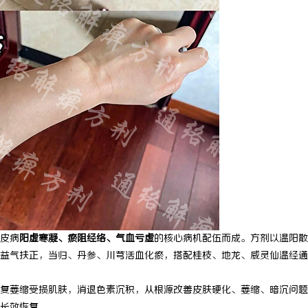
 上海配眼镜
武汉配眼镜 上海配眼镜
皮病
阳虚寒凝、瘀阻经络、气血亏虚
的核心病机配伍而成。方剂以温阳散
益气扶正，当归、丹参、川芎活血化瘀，搭配桂枝、地龙、威灵仙温经通
复萎缩受损肌肤，消退色素沉积，从根源改善皮肤硬化、萎缩、暗沉问题
长效恢复。