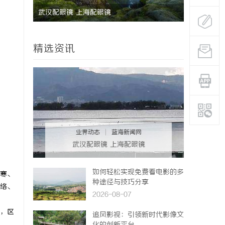
武汉配眼镜 上海配眼镜
深度解析新
业标杆平台
精选资讯
业界动态
|
蓝海新闻网
武汉配眼镜 上海配眼镜
如何轻松实现免费看电影的多
寒、
种途径与技巧分享
络、
2026-08-07
，区
追风影视：引领新时代影像文