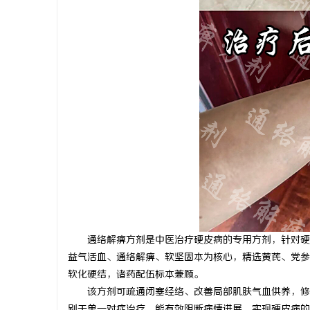
武汉配眼镜
闻
网
通络解痹方剂是中医治疗硬皮病的专用方剂，针对硬
益气活血、通络解痹、软坚固本为核心，精选黄芪、党参
软化硬结，诸药配伍标本兼顾。
该方剂可疏通闭塞经络、改善局部肌肤气血供养，修
别于单一对症治疗，能有效阻断病情进展，实现硬皮病的