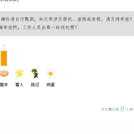
1
握手
雷人
路过
鸡蛋
0
该文章已有
人参