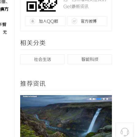
紧绷、
Get最新资讯
痹方
加入QQ群
官方微博
手臂
，无
相关分类
社会生活
智能科技
推荐资讯