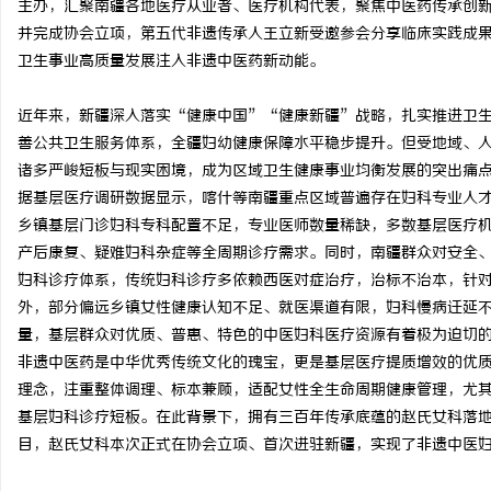
主办，汇聚南疆各地医疗从业者、医疗机构代表，聚焦中医药传承创
并完成协会立项，第五代非遗传承人王立新受邀参会分享临床实践成
卫生事业高质量发展注入非遗中医药新动能。
近年来，新疆深入落实“健康中国”“健康新疆”战略，扎实推进卫
海
善公共卫生服务体系，全疆妇幼健康保障水平稳步提升。但受地域、
诸多严峻短板与现实困境，成为区域卫生健康事业均衡发展的突出痛
据基层医疗调研数据显示，喀什等南疆重点区域普遍存在妇科专业人
乡镇基层门诊妇科专科配置不足，专业医师数量稀缺，多数基层医疗
产后康复、疑难妇科杂症等全周期诊疗需求。同时，南疆群众对安全
妇科诊疗体系，传统妇科诊疗多依赖西医对症治疗，治标不治本，针
外，部分偏远乡镇女性健康认知不足、就医渠道有限，妇科慢病迁延
量，基层群众对优质、普惠、特色的中医妇科医疗资源有着极为迫切
新
非遗中医药是中华优秀传统文化的瑰宝，更是基层医疗提质增效的优
理念，注重整体调理、标本兼顾，适配女性全生命周期健康管理，尤
基层妇科诊疗短板。在此背景下，拥有三百年传承底蕴的赵氏女科落
目，赵氏女科本次正式在协会立项、首次进驻新疆，实现了非遗中医