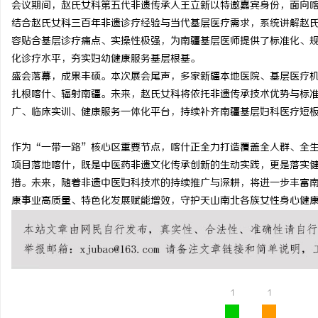
会议期间，赵氏女科第五代非遗传承人王立新以特邀嘉宾身份，面向
深度解析新明珠岩板官网：打造高品质岩板行
贝净 AC 国际医疗实验
结合赵氏女科三百年非遗诊疗经验与当代基层医疗需求，系统讲解赵
容贴合基层诊疗痛点、实操性极强，为南疆基层医师提供了标准化、
业标杆平台
全解析
闻
化诊疗水平，夯实妇幼健康服务基层根基。
盛会落幕，成果丰硕。本次展会尾声，多家新疆本地医院、基层医疗
扎根喀什、辐射南疆。未来，赵氏女科将依托非遗传承技术优势与标
广、临床实训、健康服务一体化平台，持续补齐南疆基层妇科医疗短
作为“一带一路”核心区重要节点，喀什正全力打造覆盖全人群、全
项目落地喀什，既是中医药非遗文化传承创新的生动实践，更是落实
措。未来，随着非遗中医妇科技术的持续推广与深耕，将进一步丰富
网
康事业高质量、特色化发展赋能增效，守护天山南北各族女性身心健
1
1