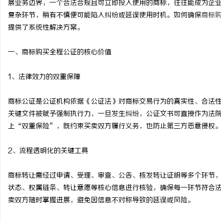
展业务边界，一个合法合规且可立即投入使用的商标，往往能成为企
复杂环节，稍有不慎便可能陷入纠纷或延误使用时机。如何确保
商标
提供了系统性解决方案。
一、商标购买全程公证的核心价值
海
1、法律效力的双重保障
商标公证是公证机构依据《公证法》对商标交易行为的真实性、合法
关键文件被赋予强制执行力，一旦发生纠纷，公证文书可直接作为法
上“双重保险”，既约束买卖双方履行义务，也防止第三方恶意侵权
2、流程透明化的关键工具
新
商标转让需经过申请、受理、审查、公告、核发转让证明等多个环节，
状态、权属链条、转让意愿等核心信息进行核验，确保每一环节符合
卖双方随时掌握进展，避免因信息不对称导致的延误或风险。