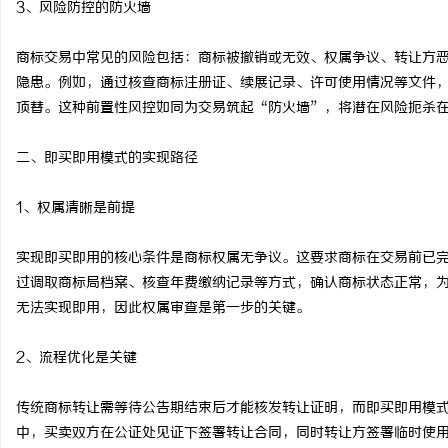
3、风险防控的防火墙
次元相融，机甲随行！爱
商标交易中常见的风险包括：商标被撤销或无效、权属争议、转让方
焕新登场
闻
隐患。例如，通过核查商标注册证、续展记录、许可使用情况等文件
顶替。这种前置性风控如同为交易筑起“防火墙”，将潜在风险扼杀
二、即买即用模式的实现路径
1、权属清晰是前提
实现即买即用的核心条件是商标权属无争议。这要求商标在交易前已
网
过调取商标局档案、核查年费缴纳记录等方式，确认商标状态正常，
无法实现即用，因此权属审查是第一步的关键。
2、流程优化是关键
传统商标转让需等待公告期结束后才能核发转让证明，而即买即用模式
中，买卖双方在公证处见证下签署转让合同，同时转让方签署临时使