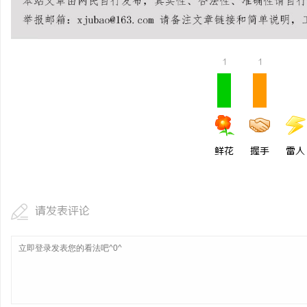
1
1
鲜花
握手
雷人
请发表评论