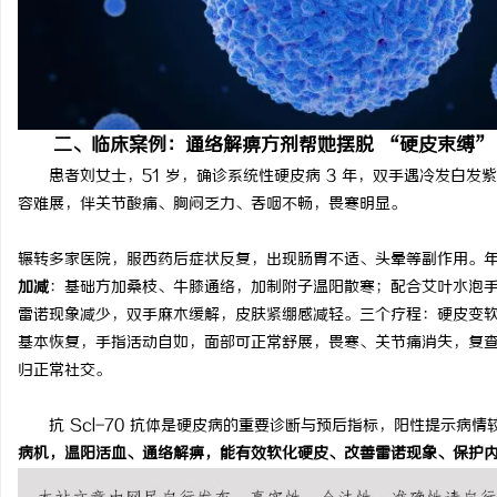
武汉配眼镜 上海配眼镜
武汉配眼镜 上海配眼镜
闻
二、临床案例：通络解痹方剂帮她摆脱 “硬皮束缚”
患者刘女士，51 岁，确诊系统性硬皮病 3 年，双手遇冷发白
容难展，伴关节酸痛、胸闷乏力、吞咽不畅，畏寒明显。
辗转多家医院，服西药后症状反复，出现肠胃不适、头晕等副作用。
加减
：基础方加桑枝、牛膝通络，加制附子温阳散寒；配合艾叶水泡
网
雷诺现象减少，双手麻木缓解，皮肤紧绷感减轻。
三个疗程：硬皮变
基本恢复，手指活动自如，面部可正常舒展，畏寒、关节痛消失，复
归正常社交。
抗 Scl-70 抗体是硬皮病的重要诊断与预后指标，阳性提示病
病机，温阳活血、通络解痹，能有效软化硬皮、改善雷诺现象、保护