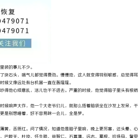
里装的事儿不少。
了块石头，喘气儿都觉得费劲。慢慢地，这人就变得特别敏感，总觉得耳
时候又像远处有台机器一直在轰隆隆。
吵得他心烦意乱，活儿也干不进去。严重的时候，他觉得脑子里头有根筋
时候响声大作，他一个大老爷们儿，就那么捂着脑袋坐在沙发上发呆，干
更是别想睡着，好不容易眯一会儿，全是梦。
薄黄，舌质红。问了情况，知道他是脑子里响，晚上更厉害，还头晕、心
、巴戟天、杜仲、怀牛膝、益智仁、石菖蒲、远志、葛根、珍珠母、鳖甲