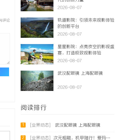
代的创新力量
2026-08-07
轨道影院：引领未来观影体验
与评论
的创新平台
2026-08-07
星星影院：点亮夜空的影视盛
宴，打造极致观影体验
2026-08-07
论
武汉配眼镜 上海配眼镜
2026-08-07
阅读排行
1
[业界动态]
武汉配眼镜 上海配眼镜
2
[业界动态]
次元相融，机甲随行！爱玛黑翼S360电竞版焕新登场