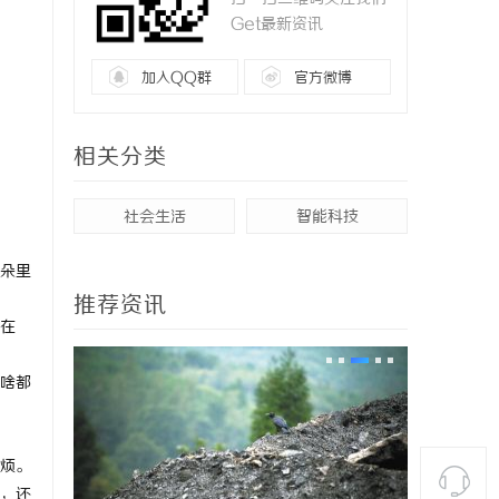
Get最新资讯
加入QQ群
官方微博
相关分类
社会生活
智能科技
朵里
推荐资讯
在
啥都
烦。
，还