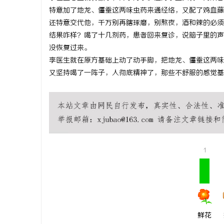
特意加了地龙、僵蚕这两味虫药来通经络，又配了鸡血藤
武汉配眼镜
还特意交代他，千万别再瞎琢磨，别熬夜，酒和辣的必须
结果咋样？喝了十几剂药，患者回来复诊，说脑子里的声
闻
没恢复过来。
李医生就在原方基础上动了动手脚，把地龙、僵蚕这两味
又坚持喝了一阵子，人彻底精神了，那些不舒服的感觉基
网
1
鲜花