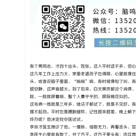
海
有个男同志，才四十出头，姓张。这人平时话不多，但心
这几年工作上压力大，家里老婆孩子也得顾，心里就像压
头，或者说脑子里面，“嗡嗡”响，有时候像知了叫，有
越安静，这声音越大。到了后来，白天黑夜都没个消停，
跳，一跳就跟着响，整个人晕乎乎的，跟踩棉花似的。
新
这毛病一拖就是三年多，啥法子都试了，就是不见好。有
提不起劲。平时也是腰酸腿软，记性越来越差，晚上躺下
咋办呢？他决定找中医试试。
李俊才医生接诊了他。一摸脉，细数无力，再看舌头，苔
李医生心里就有数了，开了方子。这方子里头有：肉苁蓉