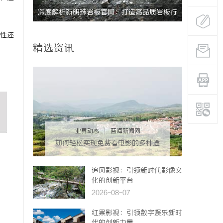
深度解析新明珠岩板官网：打造高品质岩板行
贝净 AC
业标杆平台
全解析
性还
精选资讯
业界动态
|
蓝海新闻网
如何轻松实现免费看电影的多种途
径与技巧分享
追风影视：引领新时代影像文
化的创新平台
2026-08-07
红果影视：引领数字娱乐新时