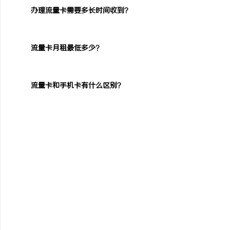
办理流量卡需要多长时间收到？
流量卡月租最低多少？
流量卡和手机卡有什么区别？
流量卡办理入口
选好号码 · 填写地址 · 等待收卡
流量卡推荐网