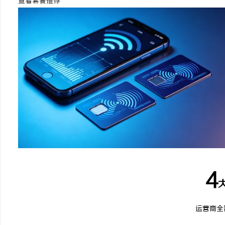
查看套餐推荐
武汉配眼镜 上海配眼镜
深度解析新明珠岩板官网
业标杆平台
闻
网
4
运营商全