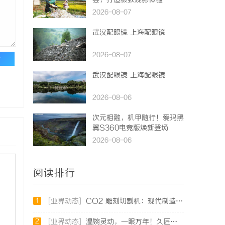
宴，打造极致观影体验
2026-08-07
武汉配眼镜 上海配眼镜
2026-08-07
论
武汉配眼镜 上海配眼镜
2026-08-06
次元相融，机甲随行！爱玛黑
翼S360电竞版焕新登场
2026-08-06
阅读排行
1
[业界动态]
CO2 雕刻切割机：现代制造业的变革者
2
[业界动态]
温婉灵动，一眼万年！久匠量身定制的眉眼唇，才是你整张脸的点睛之笔！淡颜系女生的气质加分项