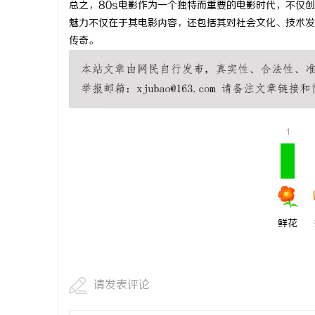
总之，80s电影作为一个独特而重要的电影时代，不仅
新明珠岩板官网：打造高品质岩板行
贝净 AC 国际医疗实验室，标准
魅力不仅在于其电影内容，还包括其对社会文化、技术发
传奇。
台
全解析
闻
1
网
鲜花
请发表评论