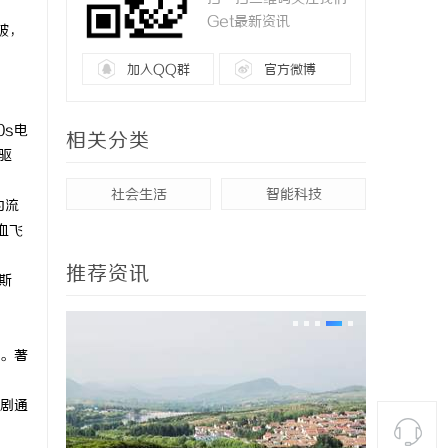
Get最新资讯
破，
加入QQ群
官方微博
0s电
相关分类
驱
社会生活
智能科技
为流
热血飞
推荐资讯
休斯
明。著
视剧通