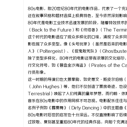
80s电影，即20世纪80年代的电影作品，代表了一个
还在叙事风格和题材选择上极具特色，至今依然深刻影响
80年代是电影工业技术迅速发展的阶段，随着特效技术
（Back to the Future）和《终结者》（The 
海
这个时代的电影适应了观众多样化的口味，涌现了众多风
影包揽了众多类型。像《头号玩家》（虽然是后来的电影，但
人》（Poltergeist）、《捉鬼敢死队》（Ghostb
除了类型多样化，80年代的电影还带有浓厚的文化烙印
行文化符号，如《碧血金沙海盗》（Pirates of the
行员形象。
这一时期的导演们也大展拳脚，如史蒂文·斯皮尔伯格（Stev
（John Hughes）等，他们不仅创造了票房奇迹，也设定
新
Terrestrial）唤起了人们纯真的童年梦想，而约
音乐在80s电影中的作用同样不可忽视。电影配乐往往
名例子例如《霹雳舞》（Dirty Dancing）中的主题曲《T
80s电影对后世的启发也十分深远。不仅直接影响了后
过致敬、复刻甚至重拍80年代的经典作品，向那个充满