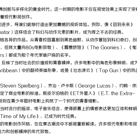
充满创新与多样化的黄金时代。这一时期的电影不仅在视觉效果上实现了突
着现代影视创作。
的进步，导演们能够打造出更加震撼的视听体验。例如，像《回到未来》
Terminator）这样结合了科幻与动作元素的影片，成为挥之不去的经典。
格各异的作品。从青春校园喜剧到黑色幽默，从动作冒险到科幻奇幻，8
其大量向80s电影致敬）、《霹雳娇娃》（The Goonies）、《鬼
usters）都成为那个年代家喻户晓的名字。
，反映了当时社会的价值观和青春精神。许多电影中的角色形象鲜明，成
 Caribbean）中的酷帅英雄形象，或是《壮志凌云》（Top Gun）中的
en Spielberg）、乔治·卢卡斯（George Lucas）、约翰·
了商业电影的标准。斯皮尔伯格的《ET外星人》（E.T. the Extra-
翰·休斯则在青少年题材电影上构筑了一个时代的青春缩影。
与当时流行的摇滚、电子音乐结合，使得银幕上的情感表达更加立体和鲜
ime of My Life》，已成为时代经典。
续的电影创作风格，也在复古潮流中不断被重新解读。许多现代电影和电
活力和创新精神的年代致敬。