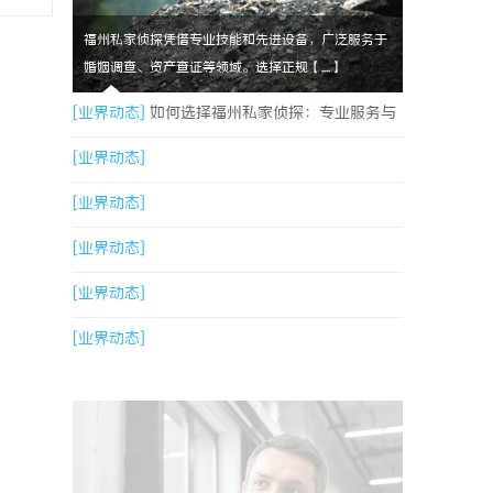
福州私家侦探凭借专业技能和先进设备，广泛服务于
婚姻调查、资产查证等领域。选择正规【....】
[业界动态]
如何选择福州私家侦探：专业服务与
实用指南详解
[业界动态]
[业界动态]
[业界动态]
[业界动态]
[业界动态]