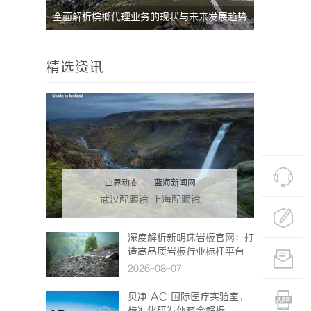
发展趋势
武汉配眼镜 上海配眼镜
武汉配眼镜
精选资讯
业界动态
|
蓝海新闻网
武汉配眼镜 上海配眼镜
深度解析新明珠岩板官网：打
造高品质岩板行业标杆平台
2026-08-07
贝净 AC 国际医疗实验室，