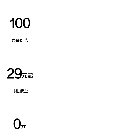
100
套餐可选
29
元起
月租低至
0
元