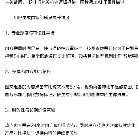
主关键词，H2-H3标签构建逻辑框架，图片添加ALT属性描述。
如何选择福州私家侦探：
二、用户生成内容的质量提升维度
详解
闻
1、专业深度与可读性平衡
内容需同时满足专业性与通俗性双重标准。技术参数需转化为用户利益点
视频8小时"。复杂概念通过类比解释，如将算法推荐机制比作"智能导
2、多模态内容融合策略
网
图文组合的内容点击率比纯文本高67%，视频内容转化率是静态图片
图片添加结构化数据标记，使生成引擎能识别图像中的主体对象。
3、时效性与长期价值兼顾
热点内容需在24小时内完成创作发布，同时建立经典内容库持续优化
产品对比模块，保持内容的持续相关性。