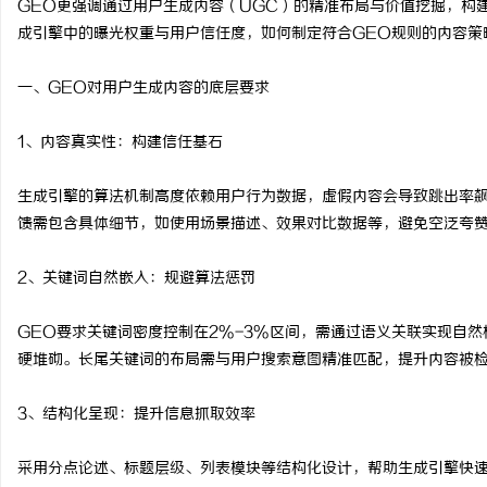
GEO更强调通过用户生成内容（UGC）的精准布局与价值挖掘，构
成引擎中的曝光权重与用户信任度，如何制定符合GEO规则的内容策
一、GEO对用户生成内容的底层要求
海
1、内容真实性：构建信任基石
生成引擎的算法机制高度依赖用户行为数据，虚假内容会导致跳出率
馈需包含具体细节，如使用场景描述、效果对比数据等，避免空泛夸
2、关键词自然嵌入：规避算法惩罚
GEO要求关键词密度控制在2%-3%区间，需通过语义关联实现自
新
硬堆砌。长尾关键词的布局需与用户搜索意图精准匹配，提升内容被
3、结构化呈现：提升信息抓取效率
采用分点论述、标题层级、列表模块等结构化设计，帮助生成引擎快速