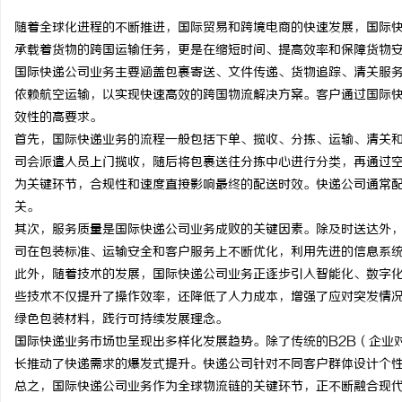
随着全球化进程的不断推进，国际贸易和跨境电商的快速发展，国际
承载着货物的跨国运输任务，更是在缩短时间、提高效率和保障货物
国际快递公司业务主要涵盖包裹寄送、文件传递、货物追踪、清关服
依赖航空运输，以实现快速高效的跨国物流解决方案。客户通过国际
海
效性的高要求。
首先，国际快递业务的流程一般包括下单、揽收、分拣、运输、清关
司会派遣人员上门揽收，随后将包裹送往分拣中心进行分类，再通过
为关键环节，合规性和速度直接影响最终的配送时效。快递公司通常
关。
其次，服务质量是国际快递公司业务成败的关键因素。除及时送达外
司在包装标准、运输安全和客户服务上不断优化，利用先进的信息系
此外，随着技术的发展，国际快递公司业务正逐步引入智能化、数字
新
些技术不仅提升了操作效率，还降低了人力成本，增强了应对突发情
绿色包装材料，践行可持续发展理念。
国际快递业务市场也呈现出多样化发展趋势。除了传统的B2B（企业
长推动了快递需求的爆发式提升。快递公司针对不同客户群体设计个
总之，国际快递公司业务作为全球物流链的关键环节，正不断融合现