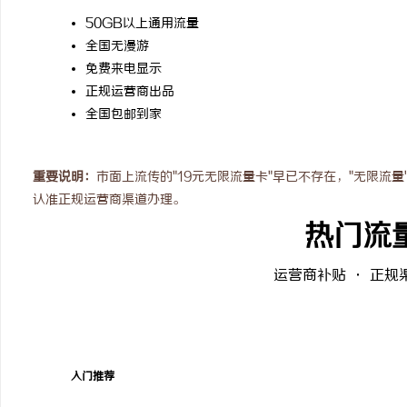
武汉配眼镜 上海配眼镜
次元相融，机甲随行！爱
50GB以上通用流量
全国无漫游
焕新登场
闻
免费来电显示
正规运营商出品
全国包邮到家
重要说明：
市面上流传的"19元无限流量卡"早已不存在，"无限流
认准正规运营商渠道办理。
热门流
网
运营商补贴 · 正规
入门推荐