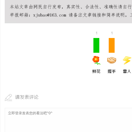
如何选择福州私家侦探：专业服务与实用指南
武汉配眼镜 上海配眼镜
详解
闻
1
1
鲜花
握手
雷人
网
请发表评论