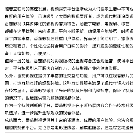
随着互联网的高速发展，视频娱乐平台逐渐成为人们娱乐生活中不可
良好的用户体验，迅速吸引了大量的影视爱好者，成为现代影迷追剧
番茄影视以其多样化的影视内容为特色，涵盖了电影、电视剧、综艺
都能在这里找到丰富的资源。平台不断更新，确保用户能够第一时间
海
除了内容丰富，番茄影视还注重用户体验。界面设计简洁明了，操作
历史和喜好，个性化推送符合用户口味的影片，提升观影的趣味性和
备上无缝切换，方便灵活。
值得一提的是，番茄影视对影视版权的重视与合法合规运营，使得平
时，平台积极引入正版内容制作方，支持影视产业的健康发展。
另外，番茄影视还提供了丰富的社交互动功能，用户可以在观看影片
围，打造互助互娱的观影环境。这种互动性服务满足了现代年轻人对
在技术层面，番茄影视采用了先进的视频压缩和传输技术，保证了视
新
的情况下，也能提供较为顺畅的观感体验。
作为一个持续创新的平台，番茄影视还在不断拓展内容合作与技术升
轨选择，进一步提升全球观众的观看体验。
总结而言，番茄影视凭借其丰富的资源库、优质的用户体验、合法合
理想的观影平台。无论你是电影狂热者、剧集追随者，还是综艺动漫