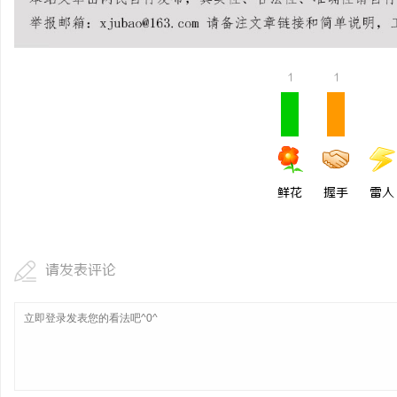
全面解析槟榔代理业务的
闻
1
1
鲜花
握手
雷人
网
请发表评论