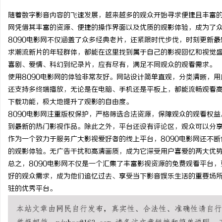
随着数字影音内容的飞速发展，越来越多的观众开始寻求便捷且丰富的
网凭借其丰富的资源、便捷的操作界面以及优质的观影体验，成为了
8090电影网不仅涵盖了众多经典老片，还紧跟时代步伐，时刻更新最
求潮流新片的年轻群体，都能在这里找到属于自己的影视回忆和视觉盛
海
喜剧、爱情、科幻到纪录片，应有尽有，满足不同观众的观看需求。
使用8090电影网的体验非常友好。网站设计简单直观，分类清晰，用
还支持多终端播放，无论是在电脑、手机还是平板上，都能流畅观看
下载功能，极大地提升了观影的自由度。
8090电影网注重版权保护，严格筛选合法资源，保障观众的观看权
到最新的热门影视作品。除此之外，平台还设有评论区，观众可以分
作为一个致力于服务广大影视爱好者的线上平台，8090电影网还不
的观影体验。无广告干扰和高清画质，成为它深受用户喜爱的两大优
新
总之，8090电影网不仅是一个汇集了丰富影视资源的免费观看平台
好的观众需求，成为他们追忆过去、享受当下影音娱乐生活的重要场所
驻的优秀平台。